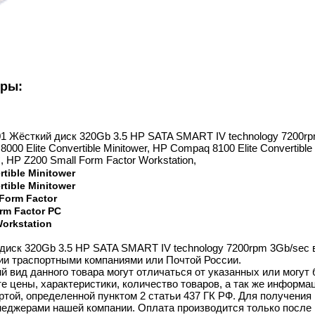
уры:
01 Жёсткий диск 320Gb 3.5 HP SATA SMART IV technology 7200rpm
00 Elite Convertible Minitower, HP Compaq 8100 Elite Convertibl
, HP Z200 Small Form Factor Workstation,
tible Minitower
tible Minitower
 Form Factor
rm Factor PC
Workstation
диск 320Gb 3.5 HP SATA SMART IV technology 7200rpm 3Gb/sec в
ии траспортными компаниями или Почтой России.
й вид данного товара могут отличаться от указанных или могут
 цены, характеристики, количество товаров, а так же информац
той, определенной пунктом 2 статьи 437 ГК РФ. Для получения 
неджерами нашей компании. Оплата производится только после 