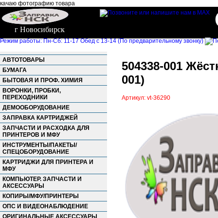
качаю фотографию товара
г Новосибирск
Режим работы: Пн-Сб: 11-17 Обед с 13-14 (По предварительному звонку)
АВТОТОВАРЫ
504338-001 Жёст
БУМАГА
001)
БЫТОВАЯ И ПРОФ. ХИМИЯ
ВОРОНКИ, ПРОБКИ,
ПЕРЕХОДНИКИ
Артикул: vt-36290
ДЕМООБОРУДОВАНИЕ
ЗАПРАВКА КАРТРИДЖЕЙ
ЗАПЧАСТИ И РАСХОДКА ДЛЯ
ПРИНТЕРОВ И МФУ
ИНСТРУМЕНТЫ/ПАКЕТЫ/
СПЕЦОБОРУДОВАНИЕ
КАРТРИДЖИ ДЛЯ ПРИНТЕРА И
МФУ
КОМПЬЮТЕР. ЗАПЧАСТИ И
АКСЕССУАРЫ
КОПИРЫ/МФУ/ПРИНТЕРЫ
ОПС И ВИДЕОНАБЛЮДЕНИЕ
ОРИГИНАЛЬНЫЕ АКСЕССУАРЫ