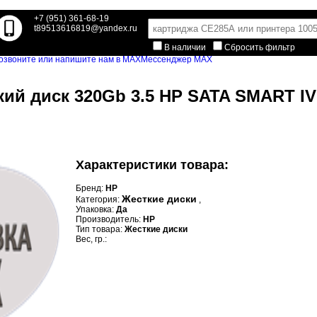
+7 (951) 361-68-19
t89513616819@yandex.ru
В наличии
Сбросить фильтр
Мессенджер MAX
кий диск 320Gb 3.5 HP SATA SMART IV 
Характеристики товара:
Бренд:
HP
Жесткие диски
Категория:
,
Упаковка:
Да
Производитель:
HP
Тип товара:
Жесткие диски
Вес, гр.: