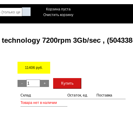
Корзина пуста
Очистить корзину
technology 7200rpm 3Gb/sec , (504338
11406
руб.
Остаток
Купить
-
+
Склад
Остаток, ед.
Поставка
Товара нет в наличии