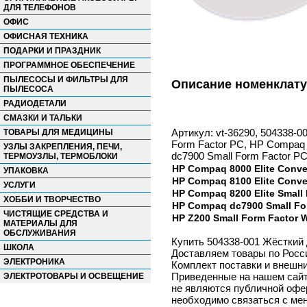
ДЛЯ ТЕЛЕФОНОВ
ОФИС
ОФИСНАЯ ТЕХНИКА
ПОДАРКИ И ПРАЗДНИК
ПРОГРАММНОЕ ОБЕСПЕЧЕНИЕ
ПЫЛЕСОСЫ И ФИЛЬТРЫ ДЛЯ
Описание номенклат
ПЫЛЕСОСА
РАДИОДЕТАЛИ
СМАЗКИ И ТАЛЬКИ
Артикул: vt-36290, 504338-0
ТОВАРЫ ДЛЯ МЕДИЦИНЫ
Form Factor PC, HP Compaq 80
УЗЛЫ ЗАКРЕПЛЕНИЯ, ПЕЧИ,
dc7900 Small Form Factor PC
ТЕРМОУЗЛЫ, ТЕРМОБЛОКИ
HP Compaq 8000 Elite Conver
УПАКОВКА
HP Compaq 8100 Elite Conver
УСЛУГИ
HP Compaq 8200 Elite Small
ХОББИ И ТВОРЧЕСТВО
HP Compaq dc7900 Small Fo
ЧИСТЯЩИЕ СРЕДСТВА И
HP Z200 Small Form Factor 
МАТЕРИАЛЫ ДЛЯ
ОБСЛУЖИВАНИЯ
Купить 504338-001 Жёсткий 
ШКОЛА
Доставляем товары по Росс
ЭЛЕКТРОНИКА
Комплект поставки и внешни
Приведенные на нашем сайте
ЭЛЕКТРОТОВАРЫ И ОСВЕЩЕНИЕ
не являются публичной офер
необходимо связаться с ме