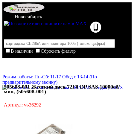
г Новосибирск
В наличии
Сбросить фильтр
Корзина пуста
Очистить корзину
Режим работы: Пн-Сб: 11-17 Обед с 13-14 (По
предварительному звонку)
505608-001 Жесткий диск 72Гб DP SAS 10000об/
Мессенджер MAX
мин, (505608-001)
Артикул: vt-36292