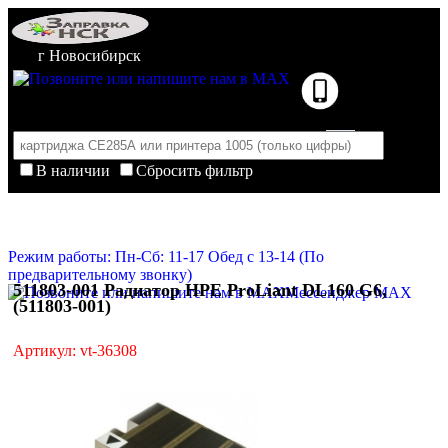
г Новосибирск
В наличии
Сбросить фильтр
Корзина пуста
Очистить корзину
Режим работы: Пн-Сб: 11-17 Обед с 13-14 (По
предварительному звонку)
511803-001 Радиатор HPE ProLiant DL160 G6,
Мессенджер MAX
(511803-001)
Артикул: vt-36308