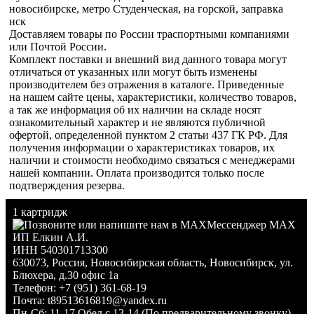
новосибирске, метро Студенческая, на горской, заправка
нск
Доставляем товары по России траспортными компаниями
или Почтой России.
Комплект поставки и внешний вид данного товара могут
отличаться от указанных или могут быть изменены
производителем без отражения в каталоге. Приведенные
на нашем сайте цены, характеристики, количество товаров,
а так же информация об их наличии на складе носят
ознакомительный характер и не являются публичной
офертой, определенной пунктом 2 статьи 437 ГК РФ. Для
получения информации о характеристиках товаров, их
наличии и стоимости необходимо связаться с менеджерами
нашей компании. Оплата производится только после
подтверждения резерва.
1 картридж
Мессенджер MAX
ИП Елкин А.И.
ИНН 540301713300
630073
,
Россия
,
Новосибирская область
,
Новосибирск
,
ул.
Блюхера, д.30 офис 1а
Телефон:
+7 (951) 361-68-19
Почта:
t89513616819@yandex.ru
Пн-Сб: 11-17 Обед с 13-14 (По предварительному звонку)