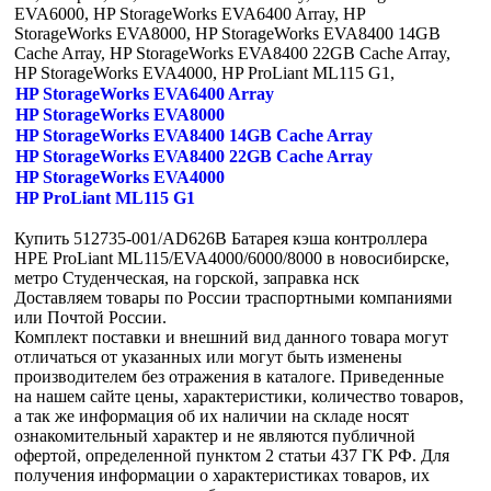
EVA6000, HP StorageWorks EVA6400 Array, HP
StorageWorks EVA8000, HP StorageWorks EVA8400 14GB
Cache Array, HP StorageWorks EVA8400 22GB Cache Array,
HP StorageWorks EVA4000, HP ProLiant ML115 G1,
HP StorageWorks EVA6400 Array
HP StorageWorks EVA8000
HP StorageWorks EVA8400 14GB Cache Array
HP StorageWorks EVA8400 22GB Cache Array
HP StorageWorks EVA4000
HP ProLiant ML115 G1
Купить 512735-001/AD626B Батарея кэша контроллера
HPE ProLiant ML115/EVA4000/6000/8000 в новосибирске,
метро Студенческая, на горской, заправка нск
Доставляем товары по России траспортными компаниями
или Почтой России.
Комплект поставки и внешний вид данного товара могут
отличаться от указанных или могут быть изменены
производителем без отражения в каталоге. Приведенные
на нашем сайте цены, характеристики, количество товаров,
а так же информация об их наличии на складе носят
ознакомительный характер и не являются публичной
офертой, определенной пунктом 2 статьи 437 ГК РФ. Для
получения информации о характеристиках товаров, их