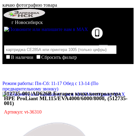
качаю фотографию товара
г Новосибирск
В наличии
Сбросить фильтр
Корзина пуста
Очистить корзину
Режим работы: Пн-Сб: 11-17 Обед с 13-14 (По
предварительному звонку)
512735-001/AD626B Батарея кэша контроллера
Мессенджер MAX
HPE ProLiant ML115/EVA4000/6000/8000, (512735-
001)
Артикул: vt-36310