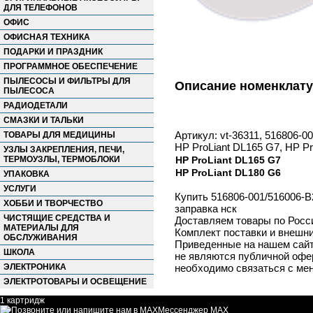
ДЛЯ ТЕЛЕФОНОВ
ОФИС
ОФИСНАЯ ТЕХНИКА
ПОДАРКИ И ПРАЗДНИК
ПРОГРАММНОЕ ОБЕСПЕЧЕНИЕ
ПЫЛЕСОСЫ И ФИЛЬТРЫ ДЛЯ
Описание номенклат
ПЫЛЕСОСА
РАДИОДЕТАЛИ
СМАЗКИ И ТАЛЬКИ
Артикул: vt-36311, 516806-
ТОВАРЫ ДЛЯ МЕДИЦИНЫ
HP ProLiant DL165 G7, HP Pr
УЗЛЫ ЗАКРЕПЛЕНИЯ, ПЕЧИ,
ТЕРМОУЗЛЫ, ТЕРМОБЛОКИ
HP ProLiant DL165 G7
HP ProLiant DL180 G6
УПАКОВКА
УСЛУГИ
Купить 516806-001/516006-
ХОББИ И ТВОРЧЕСТВО
заправка нск
ЧИСТЯЩИЕ СРЕДСТВА И
Доставляем товары по Росс
МАТЕРИАЛЫ ДЛЯ
Комплект поставки и внешни
ОБСЛУЖИВАНИЯ
Приведенные на нашем сайте
ШКОЛА
не являются публичной офер
ЭЛЕКТРОНИКА
необходимо связаться с ме
ЭЛЕКТРОТОВАРЫ И ОСВЕЩЕНИЕ
1 картридж
Мессенджер MAX