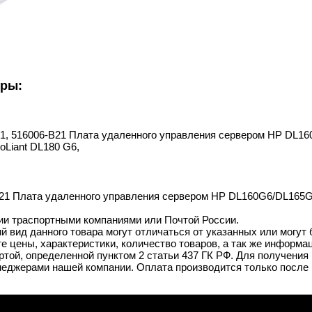
уры:
001, 516006-B21 Плата удаленного управления сервером HP DL160
oLiant DL180 G6,
B21 Плата удаленного управления сервером HP DL160G6/DL165G7
ии траспортными компаниями или Почтой России.
й вид данного товара могут отличаться от указанных или могут
 цены, характеристики, количество товаров, а так же информац
той, определенной пунктом 2 статьи 437 ГК РФ. Для получения 
неджерами нашей компании. Оплата производится только после 