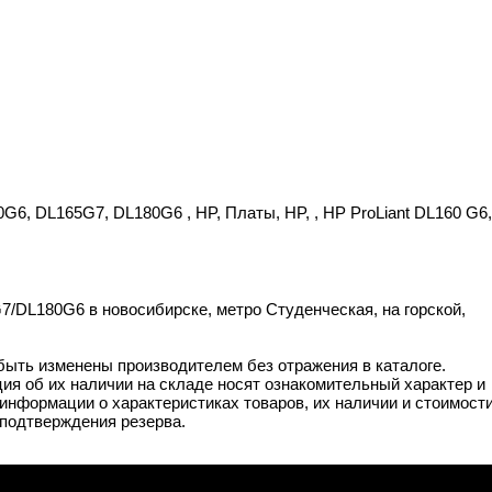
G6, DL165G7, DL180G6 , HP, Платы, HP, , HP ProLiant DL160 G6,
/DL180G6 в новосибирске, метро Студенческая, на горской,
 быть изменены производителем без отражения в каталоге.
ия об их наличии на складе носят ознакомительный характер и
информации о характеристиках товаров, их наличии и стоимост
подтверждения резерва.