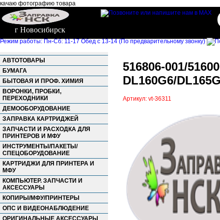
качаю фотографию товара
г Новосибирск
Режим работы: Пн-Сб: 11-17 Обед с 13-14 (По предварительному звонку)
АВТОТОВАРЫ
516806-001/5160
БУМАГА
DL160G6/DL165G7
БЫТОВАЯ И ПРОФ. ХИМИЯ
ВОРОНКИ, ПРОБКИ,
ПЕРЕХОДНИКИ
Артикул: vt-36311
ДЕМООБОРУДОВАНИЕ
ЗАПРАВКА КАРТРИДЖЕЙ
ЗАПЧАСТИ И РАСХОДКА ДЛЯ
ПРИНТЕРОВ И МФУ
ИНСТРУМЕНТЫ/ПАКЕТЫ/
СПЕЦОБОРУДОВАНИЕ
КАРТРИДЖИ ДЛЯ ПРИНТЕРА И
МФУ
КОМПЬЮТЕР. ЗАПЧАСТИ И
АКСЕССУАРЫ
КОПИРЫ/МФУ/ПРИНТЕРЫ
ОПС И ВИДЕОНАБЛЮДЕНИЕ
ОРИГИНАЛЬНЫЕ АКСЕССУАРЫ