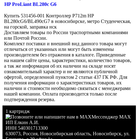
HP ProLiant BL280c G6
Купить 531456-001 Контроллер P712m HP
BL280cG6/BL490cG7 в новосибирске, метро Студенческая,
на горской, заправка нск
Доставляем товары по России траспортными компаниями
или Почтой России.
Комплект поставки и внешний вид данного товара могут
отличаться от указанных или могут быть изменены
производителем без отражения в каталоге. Приведенные
на нашем сайте цены, характеристики, количество товаров,
а так же информация об их наличии на складе носят
ознакомительный характер и не являются публичной
офертой, определенной пунктом 2 статьи 437 ГК РФ. Для
получения информации о характеристиках товаров, их
наличии и стоимости необходимо связаться с менеджерами
нашей компании. Оплата производится только после
подтверждения резерва.
1 картридж
Мессенджер MAX
ИП Елкин А.И.
ИНН 540301713300
630073
,
Россия
,
Новосибирская область
,
Новосибирск
,
ул.