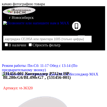
качаю фотографию товара
г Новосибирск
В наличии
Сбросить фильтр
Корзина пуста
Очистить корзину
Режим работы: Пн-Сб: 11-17 Обед с 13-14 (По
предварительному звонку)
531456-001 Контроллер P712m HP
Мессенджер MAX
BL280cG6/BL490cG7 , (531456-001)
Артикул: vt-36320