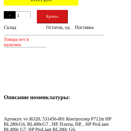
Остаток
-
Купить
Склад
Остаток, ед.
Поставка
+
Товара нет в
наличии
Описание номенклатуры:
Артикул: vt-36320, 531456-001 Контроллер P712m HP
BL280cG6, BL490cG7 , HP, Платы, HP, , HP ProLiant
BL490c G7, HP ProLiant BL280c G6,