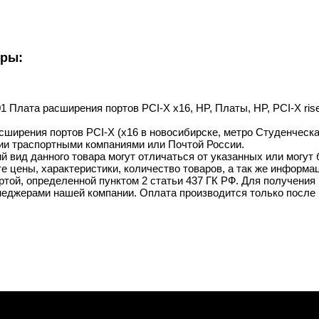
уры:
01 Плата расширения портов PCI-X x16, HP, Платы, HP, PCI-X rise
сширения портов PCI-X (x16 в новосибирске, метро Студенческая
ии траспортными компаниями или Почтой России.
й вид данного товара могут отличаться от указанных или могут
 цены, характеристики, количество товаров, а так же информац
той, определенной пунктом 2 статьи 437 ГК РФ. Для получения 
неджерами нашей компании. Оплата производится только после 