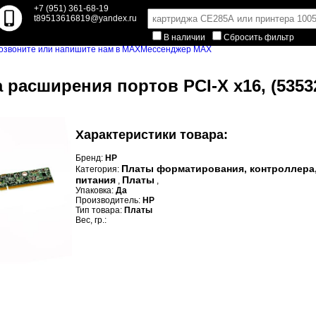
+7 (951) 361-68-19
t89513616819@yandex.ru
В наличии
Сбросить фильтр
Мессенджер MAX
а расширения портов PCI-X x16, (5353
Характеристики товара:
Бренд:
HP
Платы форматирования, контроллера
Категория:
питания
Платы
,
,
Упаковка:
Да
Производитель:
HP
Тип товара:
Платы
Вес, гр.: