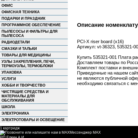
ОФИС
ОФИСНАЯ ТЕХНИКА
ПОДАРКИ И ПРАЗДНИК
Описание номенклат
ПРОГРАММНОЕ ОБЕСПЕЧЕНИЕ
ПЫЛЕСОСЫ И ФИЛЬТРЫ ДЛЯ
ПЫЛЕСОСА
PCI-X riser board (x16)
РАДИОДЕТАЛИ
Артикул: vt-36323, 535321-0
СМАЗКИ И ТАЛЬКИ
ТОВАРЫ ДЛЯ МЕДИЦИНЫ
Купить 535321-001 Плата ра
УЗЛЫ ЗАКРЕПЛЕНИЯ, ПЕЧИ,
Доставляем товары по Росс
ТЕРМОУЗЛЫ, ТЕРМОБЛОКИ
Комплект поставки и внешни
УПАКОВКА
Приведенные на нашем сайте
не являются публичной офер
УСЛУГИ
необходимо связаться с ме
ХОББИ И ТВОРЧЕСТВО
ЧИСТЯЩИЕ СРЕДСТВА И
МАТЕРИАЛЫ ДЛЯ
ОБСЛУЖИВАНИЯ
ШКОЛА
ЭЛЕКТРОНИКА
ЭЛЕКТРОТОВАРЫ И ОСВЕЩЕНИЕ
1 картридж
Мессенджер MAX
ИП Елкин А.И.