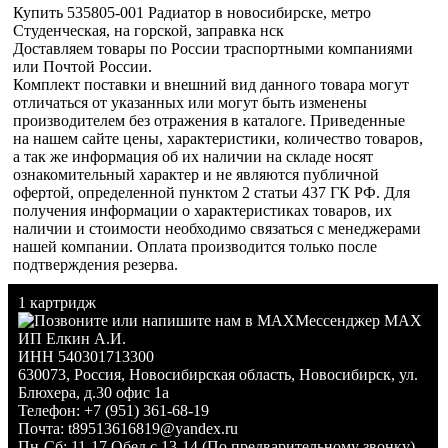
Купить 535805-001 Радиатор в новосибирске, метро
Студенческая, на горской, заправка нск
Доставляем товары по России траспортными компаниями
или Почтой России.
Комплект поставки и внешний вид данного товара могут
отличаться от указанных или могут быть изменены
производителем без отражения в каталоге. Приведенные
на нашем сайте цены, характеристики, количество товаров,
а так же информация об их наличии на складе носят
ознакомительный характер и не являются публичной
офертой, определенной пунктом 2 статьи 437 ГК РФ. Для
получения информации о характеристиках товаров, их
наличии и стоимости необходимо связаться с менеджерами
нашей компании. Оплата производится только после
подтверждения резерва.
1 картридж
Мессенджер MAX
ИП Елкин А.И.
ИНН 540301713300
630073
,
Россия
,
Новосибирская область
,
Новосибирск
,
ул.
Блюхера, д.30 офис 1а
Телефон:
+7 (951) 361-68-19
Почта:
t89513616819@yandex.ru
Пн-Сб: 11-17 Обед с 13-14 (По предварительному звонку)