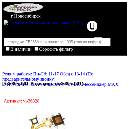
г Новосибирск
В наличии
Сбросить фильтр
Корзина пуста
Очистить корзину
Режим работы: Пн-Сб: 11-17 Обед с 13-14 (По
предварительному звонку)
535805-001 Радиатор, (535805-001)
Мессенджер MAX
Артикул: vt-36328