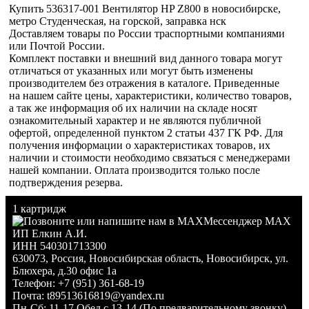
Купить 536317-001 Вентилятор HP Z800 в новосибирске,
метро Студенческая, на горской, заправка нск
Доставляем товары по России траспортными компаниями
или Почтой России.
Комплект поставки и внешний вид данного товара могут
отличаться от указанных или могут быть изменены
производителем без отражения в каталоге. Приведенные
на нашем сайте цены, характеристики, количество товаров,
а так же информация об их наличии на складе носят
ознакомительный характер и не являются публичной
офертой, определенной пунктом 2 статьи 437 ГК РФ. Для
получения информации о характеристиках товаров, их
наличии и стоимости необходимо связаться с менеджерами
нашей компании. Оплата производится только после
подтверждения резерва.
1 картридж
Мессенджер MAX
ИП Елкин А.И.
ИНН 540301713300
630073
,
Россия
,
Новосибирская область
,
Новосибирск
,
ул.
Блюхера, д.30 офис 1а
Телефон:
+7 (951) 361-68-19
Почта:
t89513616819@yandex.ru
Пн-Сб: 11-17 Обед с 13-14 (По предварительному звонку)