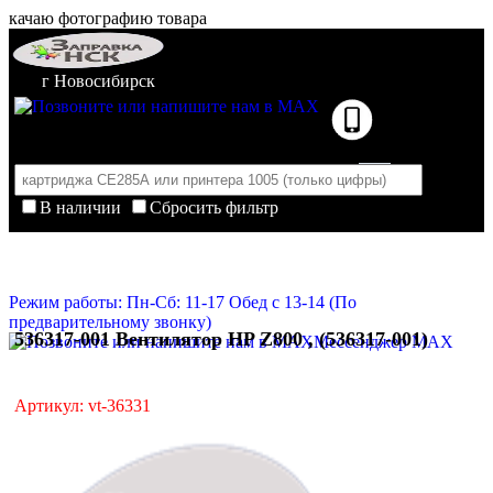
качаю фотографию товара
г Новосибирск
В наличии
Сбросить фильтр
Корзина пуста
Очистить корзину
Режим работы: Пн-Сб: 11-17 Обед с 13-14 (По
предварительному звонку)
536317-001 Вентилятор HP Z800 , (536317-001)
Мессенджер MAX
Артикул: vt-36331