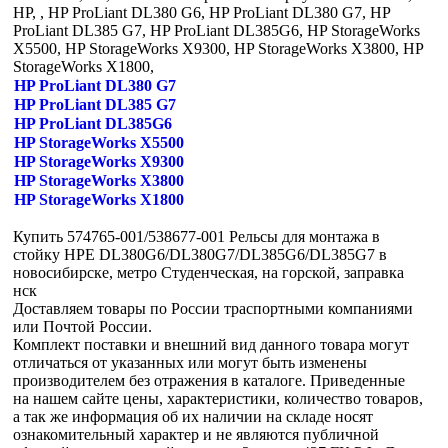
HP, , HP ProLiant DL380 G6, HP ProLiant DL380 G7, HP
ProLiant DL385 G7, HP ProLiant DL385G6, HP StorageWorks
X5500, HP StorageWorks X9300, HP StorageWorks X3800, HP
StorageWorks X1800,
HP ProLiant DL380 G7
HP ProLiant DL385 G7
HP ProLiant DL385G6
HP StorageWorks X5500
HP StorageWorks X9300
HP StorageWorks X3800
HP StorageWorks X1800
Купить 574765-001/538677-001 Рельсы для монтажа в
стойку HPE DL380G6/DL380G7/DL385G6/DL385G7 в
новосибирске, метро Студенческая, на горской, заправка
нск
Доставляем товары по России траспортными компаниями
или Почтой России.
Комплект поставки и внешний вид данного товара могут
отличаться от указанных или могут быть изменены
производителем без отражения в каталоге. Приведенные
на нашем сайте цены, характеристики, количество товаров,
а так же информация об их наличии на складе носят
ознакомительный характер и не являются публичной