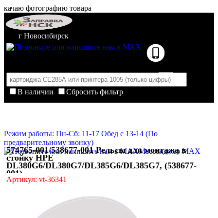
качаю фотографию товара
г Новосибирск
В наличии
Сбросить фильтр
Корзина пуста
Очистить корзину
Режим работы: Пн-Сб: 11-17 Обед с 13-14 (По
предварительному звонку)
574765-001/538677-001 Рельсы для монтажа в
Мессенджер MAX
стойку HPE
DL380G6/DL380G7/DL385G6/DL385G7, (538677-
001)
Артикул: vt-36341