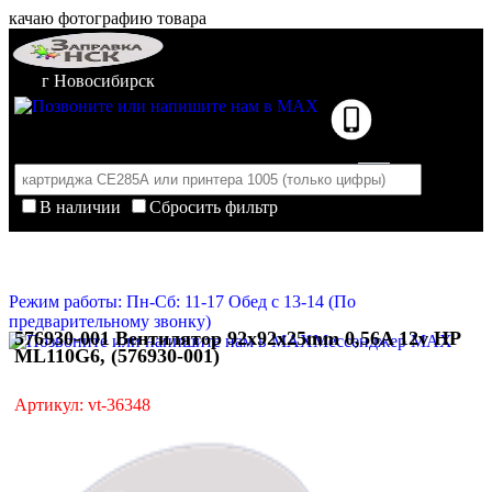
качаю фотографию товара
г Новосибирск
В наличии
Сбросить фильтр
Корзина пуста
Очистить корзину
Режим работы: Пн-Сб: 11-17 Обед с 13-14 (По
предварительному звонку)
576930-001 Вентилятор 92x92x25mm 0,56A 12v HP
Мессенджер MAX
ML110G6, (576930-001)
Артикул: vt-36348