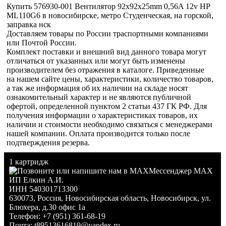
Купить 576930-001 Вентилятор 92x92x25mm 0,56A 12v HP
ML110G6 в новосибирске, метро Студенческая, на горской,
заправка нск
Доставляем товары по России траспортными компаниями
или Почтой России.
Комплект поставки и внешний вид данного товара могут
отличаться от указанных или могут быть изменены
производителем без отражения в каталоге. Приведенные
на нашем сайте цены, характеристики, количество товаров,
а так же информация об их наличии на складе носят
ознакомительный характер и не являются публичной
офертой, определенной пунктом 2 статьи 437 ГК РФ. Для
получения информации о характеристиках товаров, их
наличии и стоимости необходимо связаться с менеджерами
нашей компании. Оплата производится только после
подтверждения резерва.
1 картридж
Мессенджер MAX
ИП Елкин А.И.
ИНН 540301713300
630073
,
Россия
,
Новосибирская область
,
Новосибирск
,
ул.
Блюхера, д.30 офис 1а
Телефон:
+7 (951) 361-68-19
Почта:
t89513616819@yandex.ru