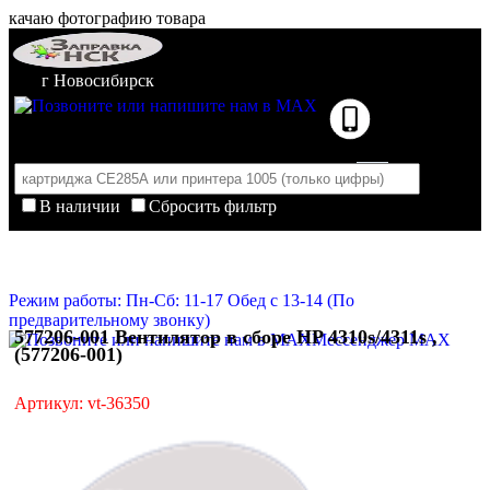
качаю фотографию товара
г Новосибирск
В наличии
Сбросить фильтр
Корзина пуста
Очистить корзину
Режим работы: Пн-Сб: 11-17 Обед с 13-14 (По
предварительному звонку)
577206-001 Вентилятор в сборе HP 4310s/4311s ,
Мессенджер MAX
(577206-001)
Артикул: vt-36350