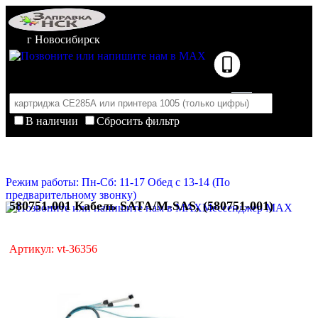
г Новосибирск
В наличии
Сбросить фильтр
Корзина пуста
Очистить корзину
Режим работы: Пн-Сб: 11-17 Обед с 13-14 (По
предварительному звонку)
580751-001 Кабель SATA/M-SAS, (580751-001)
Мессенджер MAX
Артикул: vt-36356