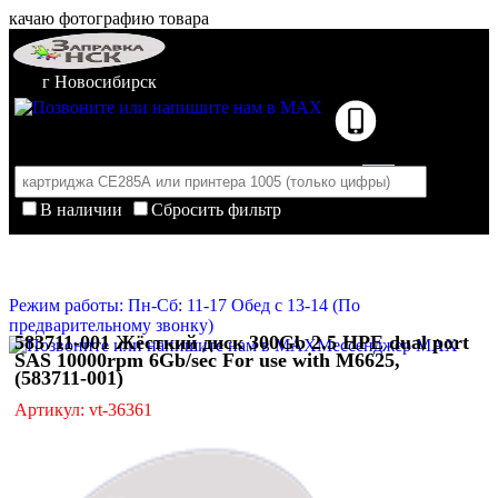
качаю фотографию товара
г Новосибирск
В наличии
Сбросить фильтр
Корзина пуста
Очистить корзину
Режим работы: Пн-Сб: 11-17 Обед с 13-14 (По
предварительному звонку)
583711-001 Жёсткий диск 300Gb 2.5 HPE dual port
Мессенджер MAX
SAS 10000rpm 6Gb/sec For use with M6625,
(583711-001)
Артикул: vt-36361