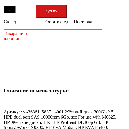
Остаток
-
Купить
Склад
Остаток, ед.
Поставка
+
Товара нет в
наличии
Описание номенклатуры:
Артикул: vt-36361, 583711-001 Жёсткий диск 300Gb 2.5
HPE dual port SAS 10000rpm 6Gb, sec For use with M6625,
HP, Жесткие диски, HP, , HP ProLiant DL360p G8, HP
StorageWorks X9300, HP EVA M6625, HP EVA P6300,