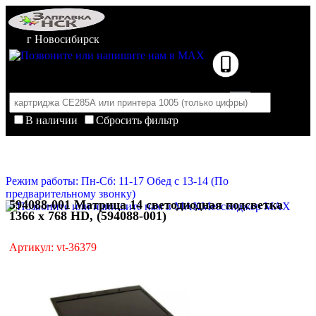
г Новосибирск
В наличии
Сбросить фильтр
Корзина пуста
Очистить корзину
Режим работы: Пн-Сб: 11-17 Обед с 13-14 (По
предварительному звонку)
594088-001 Матрица 14 светодиодная подсветка
Мессенджер MAX
1366 x 768 HD, (594088-001)
Артикул: vt-36379