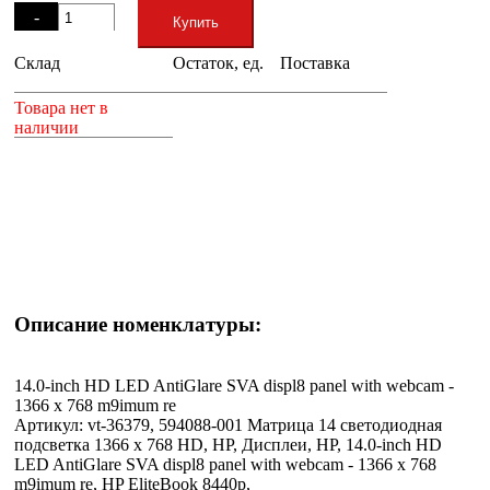
-
Купить
Склад
Остаток, ед.
Поставка
+
Товара нет в
наличии
Описание номенклатуры:
14.0-inch HD LED AntiGlare SVA displ8 panel with webcam -
1366 x 768 m9imum re
Артикул: vt-36379, 594088-001 Матрица 14 светодиодная
подсветка 1366 x 768 HD, HP, Дисплеи, HP, 14.0-inch HD
LED AntiGlare SVA displ8 panel with webcam - 1366 x 768
m9imum re, HP EliteBook 8440p,