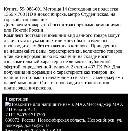
Купить 594088-001 Матрица 14 (светодиодная подсветка
1366 x 768 HD в новосибирске, метро Студенческая, на
горской, заправка нск
Доставляем товары по России траспортными компаниями
или Почтой России.
Комплект поставки и внешний вид данного товара могут
отличаться от указанных или могут быть изменены
производителем без отражения в каталоге. Приведенные
на нашем сайте цены, характеристики, количество товаров,
а так же информация об их наличии на складе носят
ознакомительный характер и не являются публичной
офертой, определенной пунктом 2 статьи 437 ГК РФ. Для
получения информации о характеристиках товаров, их
наличии и стоимости необходимо связаться с менеджерами
нашей компании. Оплата производится только после
подтверждения резерва.
1 картридж
Мессенджер MAX
ИП Елкин А.И.
ИНН 540301713300
630073
,
Россия
,
Новосибирская область
,
Новосибирск
,
ул.
Блюхера, д.30 офис 1а
Телефон:
+7 (951) 361-68-19