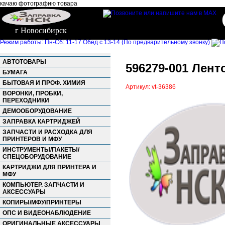
качаю фотографию товара
г Новосибирск
Режим работы: Пн-Сб: 11-17 Обед с 13-14 (По предварительному звонку)
АВТОТОВАРЫ
596279-001 Ленто
БУМАГА
БЫТОВАЯ И ПРОФ. ХИМИЯ
Артикул: vt-36386
ВОРОНКИ, ПРОБКИ,
ПЕРЕХОДНИКИ
ДЕМООБОРУДОВАНИЕ
ЗАПРАВКА КАРТРИДЖЕЙ
ЗАПЧАСТИ И РАСХОДКА ДЛЯ
ПРИНТЕРОВ И МФУ
ИНСТРУМЕНТЫ/ПАКЕТЫ/
СПЕЦОБОРУДОВАНИЕ
КАРТРИДЖИ ДЛЯ ПРИНТЕРА И
МФУ
КОМПЬЮТЕР. ЗАПЧАСТИ И
АКСЕССУАРЫ
КОПИРЫ/МФУ/ПРИНТЕРЫ
ОПС И ВИДЕОНАБЛЮДЕНИЕ
ОРИГИНАЛЬНЫЕ АКСЕССУАРЫ