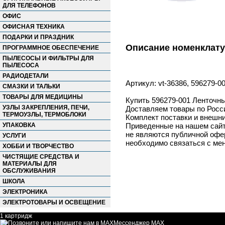
ДЛЯ ТЕЛЕФОНОВ
ОФИС
ОФИСНАЯ ТЕХНИКА
ПОДАРКИ И ПРАЗДНИК
Описание номенклат
ПРОГРАММНОЕ ОБЕСПЕЧЕНИЕ
ПЫЛЕСОСЫ И ФИЛЬТРЫ ДЛЯ
ПЫЛЕСОСА
РАДИОДЕТАЛИ
Артикул: vt-36386, 596279-0
СМАЗКИ И ТАЛЬКИ
ТОВАРЫ ДЛЯ МЕДИЦИНЫ
Купить 596279-001 Ленточны
УЗЛЫ ЗАКРЕПЛЕНИЯ, ПЕЧИ,
Доставляем товары по Росс
ТЕРМОУЗЛЫ, ТЕРМОБЛОКИ
Комплект поставки и внешни
УПАКОВКА
Приведенные на нашем сайте
не являются публичной офер
УСЛУГИ
необходимо связаться с ме
ХОББИ И ТВОРЧЕСТВО
ЧИСТЯЩИЕ СРЕДСТВА И
МАТЕРИАЛЫ ДЛЯ
ОБСЛУЖИВАНИЯ
ШКОЛА
ЭЛЕКТРОНИКА
ЭЛЕКТРОТОВАРЫ И ОСВЕЩЕНИЕ
1 картридж
Мессенджер MAX