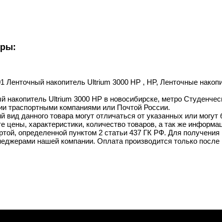
уры:
01 Ленточный накопитель Ultrium 3000 HP , HP, Ленточные накопи
й накопитель Ultrium 3000 HP в новосибирске, метро Студенческа
ии траспортными компаниями или Почтой России.
й вид данного товара могут отличаться от указанных или могут
 цены, характеристики, количество товаров, а так же информац
той, определенной пунктом 2 статьи 437 ГК РФ. Для получения 
неджерами нашей компании. Оплата производится только после 