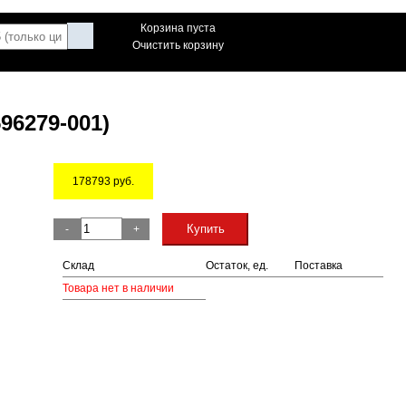
Корзина пуста
Очистить корзину
96279-001)
178793
руб.
Остаток
Купить
-
+
Склад
Остаток, ед.
Поставка
Товара нет в наличии