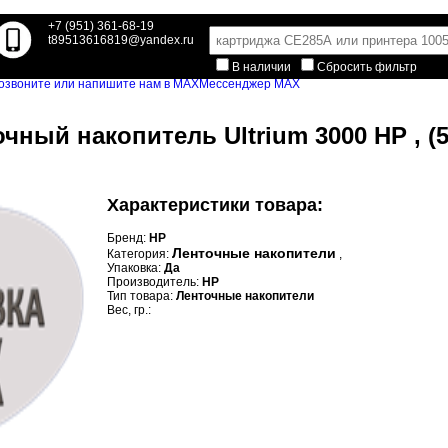
+7 (951) 361-68-19
t89513616819@yandex.ru
В наличии
Сбросить фильтр
Мессенджер MAX
чный накопитель Ultrium 3000 HP , (5
Характеристики товара:
Бренд:
HP
Ленточные накопители
Категория:
,
Упаковка:
Да
Производитель:
HP
Тип товара:
Ленточные накопители
Вес, гр.: