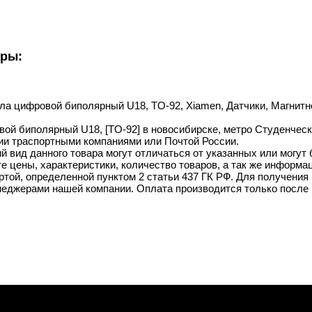
уры:
лла цифровой биполярный U18, TO-92, Xiamen, Датчики, Магнитн
ой биполярный U18, [TO-92] в новосибирске, метро Студенческая
ии траспортными компаниями или Почтой России.
й вид данного товара могут отличаться от указанных или могут
 цены, характеристики, количество товаров, а так же информац
той, определенной пунктом 2 статьи 437 ГК РФ. Для получения 
неджерами нашей компании. Оплата производится только после 