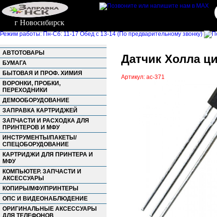
г Новосибирск
Режим работы: Пн-Сб: 11-17 Обед с 13-14 (По предварительному звонку)
АВТОТОВАРЫ
Датчик Холла ци
БУМАГА
БЫТОВАЯ И ПРОФ. ХИМИЯ
Артикул: ac-371
ВОРОНКИ, ПРОБКИ,
ПЕРЕХОДНИКИ
ДЕМООБОРУДОВАНИЕ
ЗАПРАВКА КАРТРИДЖЕЙ
ЗАПЧАСТИ И РАСХОДКА ДЛЯ
ПРИНТЕРОВ И МФУ
ИНСТРУМЕНТЫ/ПАКЕТЫ/
СПЕЦОБОРУДОВАНИЕ
КАРТРИДЖИ ДЛЯ ПРИНТЕРА И
МФУ
КОМПЬЮТЕР. ЗАПЧАСТИ И
АКСЕССУАРЫ
КОПИРЫ/МФУ/ПРИНТЕРЫ
ОПС И ВИДЕОНАБЛЮДЕНИЕ
ОРИГИНАЛЬНЫЕ АКСЕССУАРЫ
ДЛЯ ТЕЛЕФОНОВ