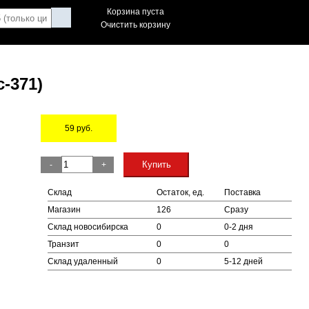
Корзина пуста
Очистить корзину
-371)
59
руб.
Остаток
Купить
-
+
Склад
Остаток, ед.
Поставка
Магазин
126
Сразу
Склад новосибирска
0
0-2 дня
Транзит
0
0
Склад удаленный
0
5-12 дней