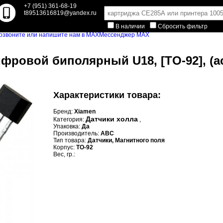
+7 (951) 361-68-19
t89513616819@yandex.ru
В наличии
Сбросить фильтр
Мессенджер MAX
фровой биполярный U18, [TO-92], (ac
Характеристики товара:
Бренд:
Xiamen
Датчики холла
Категория:
,
Упаковка:
Да
Производитель:
ABC
Тип товара:
Датчики, Магнитного поля
Корпус:
TO-92
Вес, гр.: