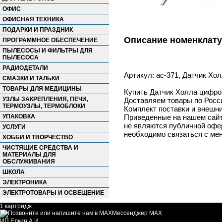
ОФИС
ОФИСНАЯ ТЕХНИКА
ПОДАРКИ И ПРАЗДНИК
Описание номенклат
ПРОГРАММНОЕ ОБЕСПЕЧЕНИЕ
ПЫЛЕСОСЫ И ФИЛЬТРЫ ДЛЯ
ПЫЛЕСОСА
РАДИОДЕТАЛИ
Артикул: ac-371, Датчик Хо
СМАЗКИ И ТАЛЬКИ
ТОВАРЫ ДЛЯ МЕДИЦИНЫ
Купить Датчик Холла цифров
УЗЛЫ ЗАКРЕПЛЕНИЯ, ПЕЧИ,
Доставляем товары по Росс
ТЕРМОУЗЛЫ, ТЕРМОБЛОКИ
Комплект поставки и внешни
УПАКОВКА
Приведенные на нашем сайте
не являются публичной офер
УСЛУГИ
необходимо связаться с ме
ХОББИ И ТВОРЧЕСТВО
ЧИСТЯЩИЕ СРЕДСТВА И
МАТЕРИАЛЫ ДЛЯ
ОБСЛУЖИВАНИЯ
ШКОЛА
ЭЛЕКТРОНИКА
ЭЛЕКТРОТОВАРЫ И ОСВЕЩЕНИЕ
1 картридж
Мессенджер MAX
ИП Елкин А.И.