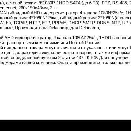
), сетевой режим: 8*1080P, 1HDD SATA (до 6 Тб), PTZ, RS-485, 
ter.net, 260x190x43мм, 2 кг.
04N гибридный AHD видеорегистратор, 4 канала 1080N*25к/с, 1
оговый режим: 4*1080N*25к/с, гибридный режим: 2*1080N(аналог)
Wi-Fi), TCP/IP, HTTP, FTP, PPPoE, DHCP, SMTP, DDNS, NTP, UPnP, 
льные, Производитель: Delacamp, для Delacamp,
 AHD видеорегистратор, 4 канала 1080N*25к/с, 1HDD в новосиби
ии траспортными компаниями или Почтой России.
й вид данного товара могут отличаться от указанных или могут
 цены, характеристики, количество товаров, а так же информац
той, определенной пунктом 2 статьи 437 ГК РФ. Для получения 
неджерами нашей компании. Оплата производится только после 