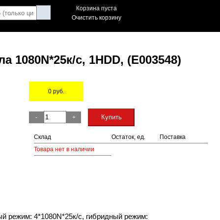
Корзина пуста
Очистить корзину
 1080N*25к/с, 1HDD, (E003548)
0
руб.
Остаток
Купить
-
+
Склад
Остаток, ед.
Поставка
Товара нет в наличии
ый режим: 4*1080N*25к/с, гибридный режим: