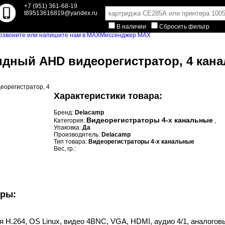
+7 (951) 361-68-19
t89513616819@yandex.ru
В наличии
Сбросить фильтр
Мессенджер MAX
дный AHD видеорегистратор, 4 канала
Характеристики товара:
Бренд:
Delacamp
Видеорегистраторы 4-х канальные
Категория:
,
Упаковка:
Да
Производитель:
Delacamp
Тип товара:
Видеорегистраторы 4-х канальные
Вес, гр.:
уры:
 Н.264, OS Linux, видео 4BNC, VGA, HDMI, аудио 4/1, аналогов