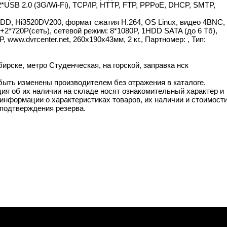
2*USB 2.0 (3G/Wi-Fi), TCP/IP, HTTP, FTP, PPPoE, DHCP, SMTP,
HDD, Hi3520DV200, формат сжатия Н.264, OS Linux, видео 4BNC,
+2*720P(сеть), сетевой режим: 8*1080P, 1HDD SATA (до 6 Тб),
www.dvrcenter.net, 260x190x43мм, 2 кг., Партномер: , Тип:
рске, метро Студенческая, на горской, заправка нск
 быть изменены производителем без отражения в каталоге.
ия об их наличии на складе носят ознакомительный характер и
информации о характеристиках товаров, их наличии и стоимост
подтверждения резерва.