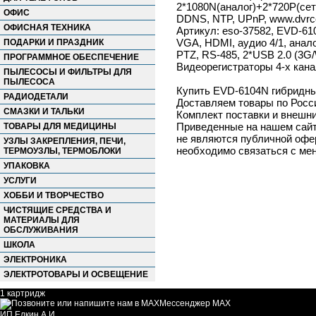
2*1080N(аналог)+2*720P(сеть
ОФИС
DDNS, NTP, UPnP, www.dvrcen
ОФИСНАЯ ТЕХНИКА
Артикул: eso-37582, EVD-61
VGA, HDMI, аудио 4/1, анал
ПОДАРКИ И ПРАЗДНИК
PTZ, RS-485, 2*USB 2.0 (3G/
ПРОГРАММНОЕ ОБЕСПЕЧЕНИЕ
Видеорегистраторы 4-х кана
ПЫЛЕСОСЫ И ФИЛЬТРЫ ДЛЯ
ПЫЛЕСОСА
Купить EVD-6104N гибридный
РАДИОДЕТАЛИ
Доставляем товары по Росс
СМАЗКИ И ТАЛЬКИ
Комплект поставки и внешни
Приведенные на нашем сайте
ТОВАРЫ ДЛЯ МЕДИЦИНЫ
не являются публичной офер
УЗЛЫ ЗАКРЕПЛЕНИЯ, ПЕЧИ,
необходимо связаться с ме
ТЕРМОУЗЛЫ, ТЕРМОБЛОКИ
УПАКОВКА
УСЛУГИ
ХОББИ И ТВОРЧЕСТВО
ЧИСТЯЩИЕ СРЕДСТВА И
МАТЕРИАЛЫ ДЛЯ
ОБСЛУЖИВАНИЯ
ШКОЛА
ЭЛЕКТРОНИКА
ЭЛЕКТРОТОВАРЫ И ОСВЕЩЕНИЕ
1 картридж
Мессенджер MAX
ИП Елкин А.И.