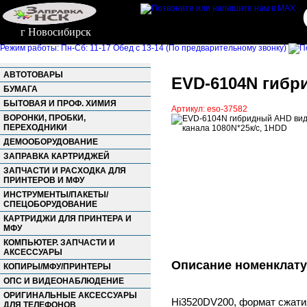
г Новосибирск
Режим работы: Пн-Сб: 11-17 Обед с 13-14 (По предварительному звонку)
АВТОТОВАРЫ
EVD-6104N гибри
БУМАГА
БЫТОВАЯ И ПРОФ. ХИМИЯ
Артикул: eso-37582
ВОРОНКИ, ПРОБКИ,
ПЕРЕХОДНИКИ
ДЕМООБОРУДОВАНИЕ
ЗАПРАВКА КАРТРИДЖЕЙ
ЗАПЧАСТИ И РАСХОДКА ДЛЯ
ПРИНТЕРОВ И МФУ
ИНСТРУМЕНТЫ/ПАКЕТЫ/
СПЕЦОБОРУДОВАНИЕ
КАРТРИДЖИ ДЛЯ ПРИНТЕРА И
МФУ
КОМПЬЮТЕР. ЗАПЧАСТИ И
АКСЕССУАРЫ
Описание номенклат
КОПИРЫ/МФУ/ПРИНТЕРЫ
ОПС И ВИДЕОНАБЛЮДЕНИЕ
ОРИГИНАЛЬНЫЕ АКСЕССУАРЫ
Hi3520DV200, формат сжатия
ДЛЯ ТЕЛЕФОНОВ