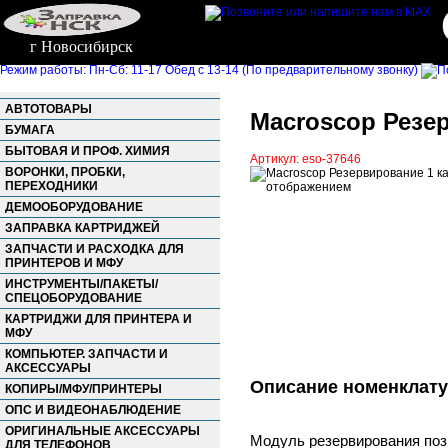
г Новосибирск
Режим работы: Пн-Сб: 11-17 Обед с 13-14 (По предварительному звонку)
АВТОТОВАРЫ
Macroscop Резер
БУМАГА
БЫТОВАЯ И ПРОФ. ХИМИЯ
Артикул: eso-37646
ВОРОНКИ, ПРОБКИ,
ПЕРЕХОДНИКИ
ДЕМООБОРУДОВАНИЕ
ЗАПРАВКА КАРТРИДЖЕЙ
ЗАПЧАСТИ И РАСХОДКА ДЛЯ
ПРИНТЕРОВ И МФУ
ИНСТРУМЕНТЫ/ПАКЕТЫ/
СПЕЦОБОРУДОВАНИЕ
КАРТРИДЖИ ДЛЯ ПРИНТЕРА И
МФУ
КОМПЬЮТЕР. ЗАПЧАСТИ И
АКСЕССУАРЫ
Описание номенклат
КОПИРЫ/МФУ/ПРИНТЕРЫ
ОПС И ВИДЕОНАБЛЮДЕНИЕ
ОРИГИНАЛЬНЫЕ АКСЕССУАРЫ
Модуль резервирования позв
ДЛЯ ТЕЛЕФОНОВ