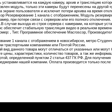
 устанавливается на каждую камеру, архив и трансляцию котор
овлен модуль, только эти камеры будут перенесены на другой 
а экране пользователя и исключит потери архива на время откл
cop Резервирование 1 канала с отображением, Модуль резервир
амер, при потере связи с сервером или его полного отключения
.В случае выхода из строя сервера с камерами, на которые уст
с обеспечит стабильную трансляция видео в реальном времени 
омер: , Тип: Программное обеспечение Macroscop, Производите
вание 1 канала с отображением в новосибирске, метро Студенче
ии траспортными компаниями или Почтой России.
й вид данного товара могут отличаться от указанных или могут
 цены, характеристики, количество товаров, а так же информац
той, определенной пунктом 2 статьи 437 ГК РФ. Для получения 
неджерами нашей компании. Оплата производится только после 