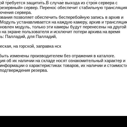
ой требуется защитить.В случае выхода из строя сервера с
«резервный» сервер. Перенос обеспечит стабильную трансляция
ючения сервера.
ования позволяет обеспечить бесперебойную запись в архив и
. Модуль устанавливается на каждую камеру, архив и трансляци
ановлен модуль, только эти камеры будут перенесены на другой
на экране пользователя и исключит потери архива на время
ль: Палладий, для Палладий,
ская, на горской, заправка нск
 быть изменены производителем без отражения в каталоге.
ия об их наличии на складе носят ознакомительный характер и
информации о характеристиках товаров, их наличии и стоимост
подтверждения резерва.