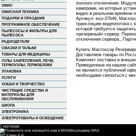
полного отключения. Модуль
ОФИС
камерами, на которые устан
ОФИСНАЯ ТЕХНИКА
видео в реальном времени н
Артикул: eso-37646, Macros
ПОДАРКИ И ПРАЗДНИК
трансляцию видеопотока с к
ПРОГРАММНОЕ ОБЕСПЕЧЕНИЕ
которой требуется защитить
ПЫЛЕСОСЫ И ФИЛЬТРЫ ДЛЯ
«резервный» сервер. Перено
ПЫЛЕСОСА
отключения сервера., Партн
РАДИОДЕТАЛИ
СМАЗКИ И ТАЛЬКИ
Купить Macroscop Резервиро
Доставляем товары по Росс
ТОВАРЫ ДЛЯ МЕДИЦИНЫ
Комплект поставки и внешни
УЗЛЫ ЗАКРЕПЛЕНИЯ, ПЕЧИ,
Приведенные на нашем сайте
ТЕРМОУЗЛЫ, ТЕРМОБЛОКИ
не являются публичной офер
УПАКОВКА
необходимо связаться с ме
УСЛУГИ
ХОББИ И ТВОРЧЕСТВО
ЧИСТЯЩИЕ СРЕДСТВА И
МАТЕРИАЛЫ ДЛЯ
ОБСЛУЖИВАНИЯ
ШКОЛА
ЭЛЕКТРОНИКА
ЭЛЕКТРОТОВАРЫ И ОСВЕЩЕНИЕ
1 картридж
Мессенджер MAX
ИП Елкин А.И.