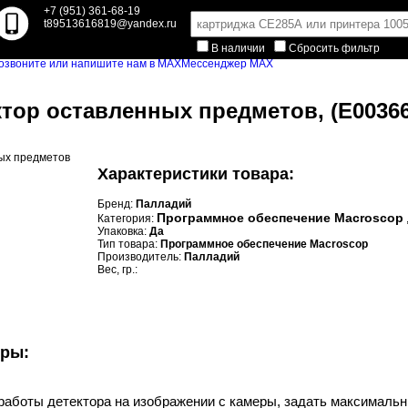
+7 (951) 361-68-19
t89513616819@yandex.ru
В наличии
Сбросить фильтр
Мессенджер MAX
тор оставленных предметов, (E00366
Характеристики товара:
Бренд:
Палладий
Программное обеспечение Macroscop
Категория:
Упаковка:
Да
Тип товара:
Программное обеспечение Macroscop
Производитель:
Палладий
Вес, гр.:
уры:
 работы детектора на изображении с камеры, задать максималь