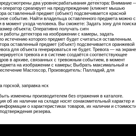
 предусмотрены два уровнясрабатывания детектора: Внимание 
ли оператор среагирует на предупреждение (кликнет мышью
атора оставленный предмет (объект) подсвечивается красной
жное событие. Найти владельца оставленного предмета можно с
 в момент ухода человека. Вы сможете: Задать зону для поиск
змер объекта; Оперативно получать сигн
я работы детектора на изображении с камеры, задать
о истечению которого предмет будет считаться оставленным.
тора оставленный предмет (объект) подсвечивается оранжевой
вога для объекта генерироваться не будет. Тревога — на экране
нерируется тревога и в системе создаётся соответствующее
ров в архиве, связанных с тревожным событием, в момент
предмета на изображении с камеры; Выбрать максимальный и
беспечение Macroscop, Производитель: Палладий, для
 горской, заправка нск
 быть изменены производителем без отражения в каталоге.
ия об их наличии на складе носят ознакомительный характер и
информации о характеристиках товаров, их наличии и стоимост
подтверждения резерва.