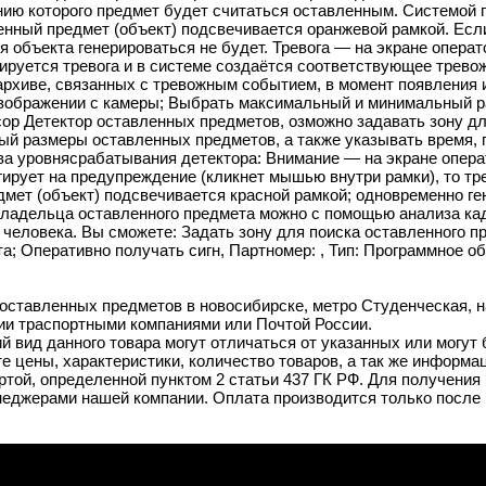
ению которого предмет будет считаться оставленным. Системой
енный предмет (объект) подсвечивается оранжевой рамкой. Ес
для объекта генерироваться не будет. Тревога — на экране опер
ируется тревога и в системе создаётся соответствующее трево
рхиве, связанных с тревожным событием, в момент появления и
изображении с камеры; Выбрать максимальный и минимальный ра
cop Детектор оставленных предметов, озможно задавать зону дл
й размеры оставленных предметов, а также указывать время, п
а уровнясрабатывания детектора: Внимание — на экране опера
гирует на предупреждение (кликнет мышью внутри рамки), то тре
мет (объект) подсвечивается красной рамкой; одновременно ге
владельца оставленного предмета можно с помощью анализа кад
 человека. Вы сможете: Задать зону для поиска оставленного 
; Оперативно получать сигн, Партномер: , Тип: Программное о
оставленных предметов в новосибирске, метро Студенческая, на
ии траспортными компаниями или Почтой России.
й вид данного товара могут отличаться от указанных или могут
 цены, характеристики, количество товаров, а так же информац
той, определенной пунктом 2 статьи 437 ГК РФ. Для получения 
неджерами нашей компании. Оплата производится только после 