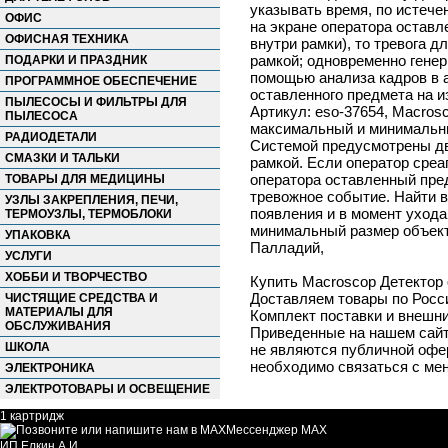
указывать время, по истеч
ОФИС
на экране оператора оставл
ОФИСНАЯ ТЕХНИКА
внутри рамки), то тревога 
рамкой; одновременно генер
ПОДАРКИ И ПРАЗДНИК
помощью анализа кадров в а
ПРОГРАММНОЕ ОБЕСПЕЧЕНИЕ
оставленного предмета на 
ПЫЛЕСОСЫ И ФИЛЬТРЫ ДЛЯ
Артикул: eso-37654, Macros
ПЫЛЕСОСА
максимальный и минимальны
РАДИОДЕТАЛИ
Системой предусмотрены дв
СМАЗКИ И ТАЛЬКИ
рамкой. Если оператор среа
оператора оставленный пред
ТОВАРЫ ДЛЯ МЕДИЦИНЫ
тревожное событие. Найти 
УЗЛЫ ЗАКРЕПЛЕНИЯ, ПЕЧИ,
появления и в момент ухода
ТЕРМОУЗЛЫ, ТЕРМОБЛОКИ
минимальный размер объекта
УПАКОВКА
Палладий,
УСЛУГИ
ХОББИ И ТВОРЧЕСТВО
Купить Macroscop Детектор 
Доставляем товары по Росс
ЧИСТЯЩИЕ СРЕДСТВА И
МАТЕРИАЛЫ ДЛЯ
Комплект поставки и внешни
ОБСЛУЖИВАНИЯ
Приведенные на нашем сайте
ШКОЛА
не являются публичной офер
необходимо связаться с ме
ЭЛЕКТРОНИКА
ЭЛЕКТРОТОВАРЫ И ОСВЕЩЕНИЕ
1 картридж
Мессенджер MAX
ИП Елкин А.И.