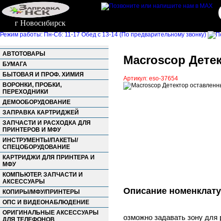
г Новосибирск
Режим работы: Пн-Сб: 11-17 Обед с 13-14 (По предварительному звонку)
АВТОТОВАРЫ
Macroscop Детек
БУМАГА
БЫТОВАЯ И ПРОФ. ХИМИЯ
Артикул: eso-37654
ВОРОНКИ, ПРОБКИ,
ПЕРЕХОДНИКИ
ДЕМООБОРУДОВАНИЕ
ЗАПРАВКА КАРТРИДЖЕЙ
ЗАПЧАСТИ И РАСХОДКА ДЛЯ
ПРИНТЕРОВ И МФУ
ИНСТРУМЕНТЫ/ПАКЕТЫ/
СПЕЦОБОРУДОВАНИЕ
КАРТРИДЖИ ДЛЯ ПРИНТЕРА И
МФУ
КОМПЬЮТЕР. ЗАПЧАСТИ И
АКСЕССУАРЫ
Описание номенклат
КОПИРЫ/МФУ/ПРИНТЕРЫ
ОПС И ВИДЕОНАБЛЮДЕНИЕ
ОРИГИНАЛЬНЫЕ АКСЕССУАРЫ
озможно задавать зону для
ДЛЯ ТЕЛЕФОНОВ