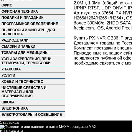
2.0Мп, 1.0Мп, (общий поток
ОФИС
UPNP, RTSP, UDP, ONVIF, IP S
ОФИСНАЯ ТЕХНИКА
Артикул: eso-37664, PX-NV
H265/H264/H265+/H264+, OS L
ПОДАРКИ И ПРАЗДНИК
более 300Mб/с, 2HDD SATA д
ПРОГРАММНОЕ ОБЕСПЕЧЕНИЕ
freeip.com, iOS, Android Free
ПЫЛЕСОСЫ И ФИЛЬТРЫ ДЛЯ
ПЫЛЕСОСА
Купить PX-NVR-CB36 IP виде
РАДИОДЕТАЛИ
Доставляем товары по Росс
СМАЗКИ И ТАЛЬКИ
Комплект поставки и внешни
Приведенные на нашем сайте
ТОВАРЫ ДЛЯ МЕДИЦИНЫ
не являются публичной офер
УЗЛЫ ЗАКРЕПЛЕНИЯ, ПЕЧИ,
необходимо связаться с ме
ТЕРМОУЗЛЫ, ТЕРМОБЛОКИ
УПАКОВКА
УСЛУГИ
ХОББИ И ТВОРЧЕСТВО
ЧИСТЯЩИЕ СРЕДСТВА И
МАТЕРИАЛЫ ДЛЯ
ОБСЛУЖИВАНИЯ
ШКОЛА
ЭЛЕКТРОНИКА
ЭЛЕКТРОТОВАРЫ И ОСВЕЩЕНИЕ
1 картридж
Мессенджер MAX
ИП Елкин А.И.