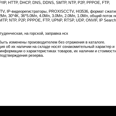
TCP/IP, HTTP, DHCP, DNS, DDNS, SMTP, NTP, P2P, PPPOE, FTP,
CTV, IP-видеорегистраторы, PROXISCCTV, HI3536, формат сжати
п, 30*4K, 36*5.0Мп, 4.0Мп, 3.0Мп, 2.0Мп, 1.0Мп, общий поток н
MTP, NTP, P2P, PPPOE, FTP, UPNP, RTSP, UDP, ONVIF, IP Search
уденческая, на горской, заправка нск
 быть изменены производителем без отражения в каталоге.
ия об их наличии на складе носят ознакомительный характер и
информации о характеристиках товаров, их наличии и стоимост
подтверждения резерва.