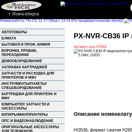
г Новосибирск
Режим работы: Пн-Сб: 11-17 Обед с 13-14 (По предварительному звонку)
АВТОТОВАРЫ
PX-NVR-CB36 IP 
БУМАГА
БЫТОВАЯ И ПРОФ. ХИМИЯ
Артикул: eso-37664
ВОРОНКИ, ПРОБКИ,
ПЕРЕХОДНИКИ
ДЕМООБОРУДОВАНИЕ
ЗАПРАВКА КАРТРИДЖЕЙ
ЗАПЧАСТИ И РАСХОДКА ДЛЯ
ПРИНТЕРОВ И МФУ
ИНСТРУМЕНТЫ/ПАКЕТЫ/
СПЕЦОБОРУДОВАНИЕ
КАРТРИДЖИ ДЛЯ ПРИНТЕРА И
МФУ
КОМПЬЮТЕР. ЗАПЧАСТИ И
АКСЕССУАРЫ
Описание номенклат
КОПИРЫ/МФУ/ПРИНТЕРЫ
ОПС И ВИДЕОНАБЛЮДЕНИЕ
ОРИГИНАЛЬНЫЕ АКСЕССУАРЫ
HI3536, формат сжатия H265
ДЛЯ ТЕЛЕФОНОВ