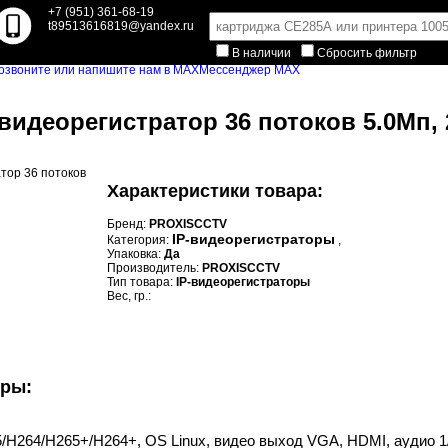
+7 (951) 361-68-19
t89513616819@yandex.ru
В наличии
Сбросить фильтр
Мессенджер MAX
видеорегистратор 36 потоков 5.0Мп, 
Характеристики товара:
Бренд:
PROXISCCTV
IP-видеорегистраторы
Категория:
,
Упаковка:
Да
Производитель:
PROXISCCTV
Тип товара:
IP-видеорегистраторы
Вес, гр.:
уры:
/H264/H265+/H264+, OS Linux, видео выход VGA, HDMI, аудио 1/1