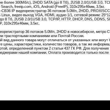
 не более 300Mб/с), 2HDD SATA (до 8 Тб), 2USB 2.0/1USB 3.0, 
earch, freeip.com, iOS, Android (FreeIP), 310х295х46мм, 3.5кг.
R-CB36 IP видеорегистратор 36 потоков 5.0Мп, 2HDD, PROXISC
inux, видео выход VGA, HDMI, аудио 1/1, сетевой режим: 25*12М
о 8 Тб, 2USB 2.0/1USB 3.0, TCP/IP, HTTP, DHCP, DNS, DDNS, S
IP, 310х295х46мм, 3.5кг.,
орегистратор 36 потоков 5.0Мп, 2HDD в новосибирске, метро Ст
ии траспортными компаниями или Почтой России.
й вид данного товара могут отличаться от указанных или могут
 цены, характеристики, количество товаров, а так же информац
той, определенной пунктом 2 статьи 437 ГК РФ. Для получения 
неджерами нашей компании. Оплата производится только после 