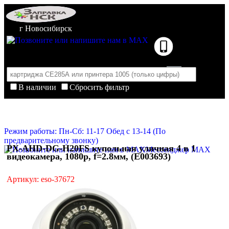
г Новосибирск
В наличии
Сбросить фильтр
Корзина пуста
Очистить корзину
Режим работы: Пн-Сб: 11-17 Обед с 13-14 (По
предварительному звонку)
PX-AHD-DG-H20FS купольная уличная 4 в 1
Мессенджер MAX
видеокамера, 1080p, f=2.8мм, (E003693)
Артикул: eso-37672