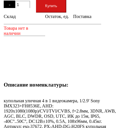
-
Купить
Склад
Остаток, ед.
Поставка
+
Товара нет в
наличии
Описание номенклатуры:
купольная уличная 4 в 1 видеокамера, 1/2.9' Sony
IMX323+FH8536E, AHD:
1920х1080(1080p)/CVI/TVI/CVBS, f=2.8мм, 3DNR, AWB,
AGC, BLC, DWDR, OSD, UTC, ИК до 15м, IP65,
-40C°..50C°, DC12В±10%, 0.5А, 108x96мм, 0.45кг.
Артикул: eso-37672, PX-AHD-DG-H20FS купольная