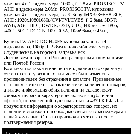
уличная 4 в 1 видеокамера, 1080p, f=2.8мм, PROXISCCTV,
AHD-видеокамеры 2.0Мп, PROXISCCTV, купольная
уличная 4 в 1 видеокамера, 1/2.9' Sony IMX323+FH8536E,
AHD: 1920х10801080p/CVI/TVI/CVBS, f=2.8мм, 3DNR,
AWB, AGC, BLC, DWDR, OSD, UTC, ИК до 15м, IP65,
-40C°..50C°, DC12В±10%, 0.5А, 108x96мм, 0.45кг.,
Купить PX-AHD-DG-H20FS купольная уличная 4 в 1
видеокамера, 1080p, f=2.8мм в новосибирске, метро
Студенческая, на горской, заправка нск
Доставляем товары по России траспортными компаниями
или Почтой России.
Комплект поставки и внешний вид данного товара могут
отличаться от указанных или могут быть изменены
производителем без отражения в каталоге. Приведенные
на нашем сайте цены, характеристики, количество товаров,
а так же информация об их наличии на складе носят
ознакомительный характер и не являются публичной
офертой, определенной пунктом 2 статьи 437 ГК РФ. Для
получения информации о характеристиках товаров, их
наличии и стоимости необходимо связаться с менеджерами
нашей компании. Оплата производится только после
подтверждения резерва.
1 картридж