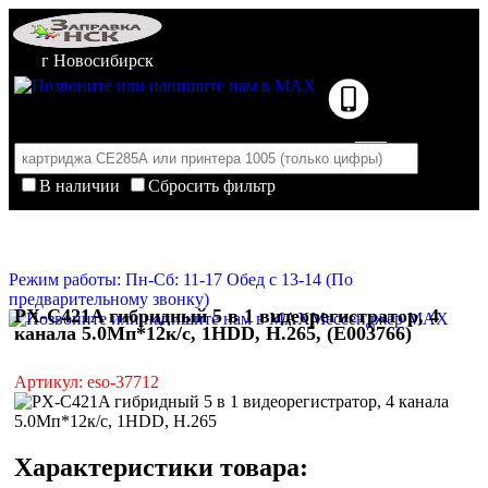
г Новосибирск
В наличии
Сбросить фильтр
Корзина пуста
Очистить корзину
Режим работы: Пн-Сб: 11-17 Обед с 13-14 (По
предварительному звонку)
PX-C421A гибридный 5 в 1 видеорегистратор, 4
Мессенджер MAX
канала 5.0Мп*12к/с, 1HDD, H.265, (E003766)
Артикул: eso-37712
Характеристики товара: