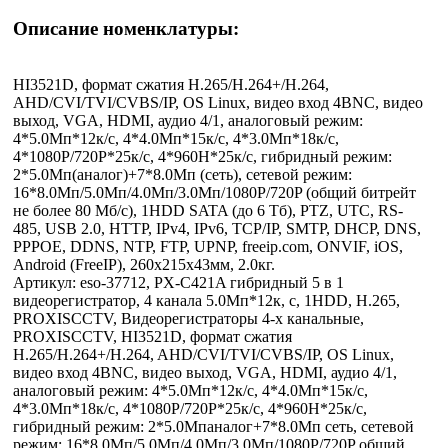
Описание номенклатуры:
HI3521D, формат сжатия H.265/H.264+/H.264,
AHD/CVI/TVI/CVBS/IP, OS Linux, видео вход 4BNC, видео
выход, VGA, HDMI, аудио 4/1, аналоговый режим:
4*5.0Мп*12к/с, 4*4.0Мп*15к/с, 4*3.0Мп*18к/с,
4*1080P/720P*25к/с, 4*960H*25к/с, гибридный режим:
2*5.0Мп(аналог)+7*8.0Мп (сеть), сетевой режим:
16*8.0Мп/5.0Мп/4.0Мп/3.0Мп/1080P/720P (общий битрейт
не более 80 Мб/с), 1HDD SATA (до 6 Тб), PTZ, UTC, RS-
485, USB 2.0, HTTP, IPv4, IPv6, TCP/IP, SMTP, DHCP, DNS,
PPPOE, DDNS, NTP, FTP, UPNP, freeip.com, ONVIF, iOS,
Android (FreeIP), 260x215x43мм, 2.0кг.
Артикул: eso-37712, PX-C421A гибридный 5 в 1
видеорегистратор, 4 канала 5.0Мп*12к, с, 1HDD, H.265,
PROXISCCTV, Видеорегистраторы 4-х канальные,
PROXISCCTV, HI3521D, формат сжатия
H.265/H.264+/H.264, AHD/CVI/TVI/CVBS/IP, OS Linux,
видео вход 4BNC, видео выход, VGA, HDMI, аудио 4/1,
аналоговый режим: 4*5.0Мп*12к/с, 4*4.0Мп*15к/с,
4*3.0Мп*18к/с, 4*1080P/720P*25к/с, 4*960H*25к/с,
гибридный режим: 2*5.0Мпаналог+7*8.0Мп сеть, сетевой
режим: 16*8.0Мп/5.0Мп/4.0Мп/3.0Мп/1080P/720P общий