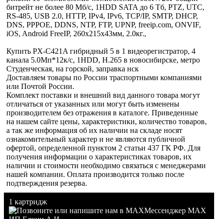
битрейт не более 80 Мб/с, 1HDD SATA до 6 Тб, PTZ, UTC,
RS-485, USB 2.0, HTTP, IPv4, IPv6, TCP/IP, SMTP, DHCP,
DNS, PPPOE, DDNS, NTP, FTP, UPNP, freeip.com, ONVIF,
iOS, Android FreeIP, 260x215x43мм, 2.0кг.,
Купить PX-C421A гибридный 5 в 1 видеорегистратор, 4
канала 5.0Мп*12к/с, 1HDD, H.265 в новосибирске, метро
Студенческая, на горской, заправка нск
Доставляем товары по России траспортными компаниями
или Почтой России.
Комплект поставки и внешний вид данного товара могут
отличаться от указанных или могут быть изменены
производителем без отражения в каталоге. Приведенные
на нашем сайте цены, характеристики, количество товаров,
а так же информация об их наличии на складе носят
ознакомительный характер и не являются публичной
офертой, определенной пунктом 2 статьи 437 ГК РФ. Для
получения информации о характеристиках товаров, их
наличии и стоимости необходимо связаться с менеджерами
нашей компании. Оплата производится только после
подтверждения резерва.
1 картридж
Мессенджер MAX