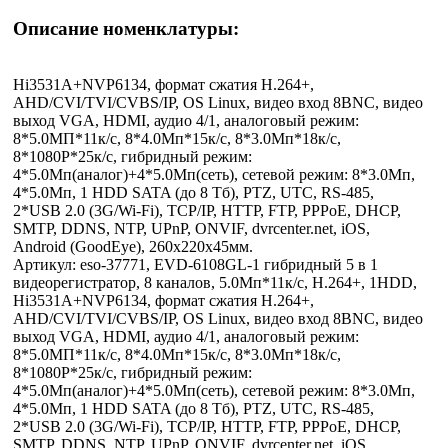
Описание номенклатуры:
Hi3531A+NVP6134, формат сжатия Н.264+,
AHD/CVI/TVI/CVBS/IP, OS Linux, видео вход 8BNC, видео
выход VGA, HDMI, аудио 4/1, аналоговый режим:
8*5.0МП*11к/c, 8*4.0Мп*15к/c, 8*3.0Мп*18к/c,
8*1080P*25к/c, гибридный режим:
4*5.0Мп(аналог)+4*5.0Мп(сеть), сетевой режим: 8*3.0Мп,
4*5.0Мп, 1 HDD SATA (до 8 Тб), PTZ, UTC, RS-485,
2*USB 2.0 (3G/Wi-Fi), TCP/IP, HTTP, FTP, PPPoE, DHCP,
SMTP, DDNS, NTP, UPnP, ONVIF, dvrcenter.net, iOS,
Android (GoodEye), 260x220x45мм.
Артикул: eso-37771, EVD-6108GL-1 гибридный 5 в 1
видеорегистратор, 8 каналов, 5.0Мп*11к/с, H.264+, 1HDD,
Hi3531A+NVP6134, формат сжатия Н.264+,
AHD/CVI/TVI/CVBS/IP, OS Linux, видео вход 8BNC, видео
выход VGA, HDMI, аудио 4/1, аналоговый режим:
8*5.0МП*11к/c, 8*4.0Мп*15к/c, 8*3.0Мп*18к/c,
8*1080P*25к/c, гибридный режим:
4*5.0Мп(аналог)+4*5.0Мп(сеть), сетевой режим: 8*3.0Мп,
4*5.0Мп, 1 HDD SATA (до 8 Тб), PTZ, UTC, RS-485,
2*USB 2.0 (3G/Wi-Fi), TCP/IP, HTTP, FTP, PPPoE, DHCP,
SMTP, DDNS, NTP, UPnP, ONVIF, dvrcenter.net, iOS,