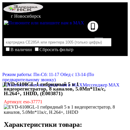
г Новосибирск
В наличии
Сбросить фильтр
Корзина пуста
Очистить корзину
Режим работы: Пн-Сб: 11-17 Обед с 13-14 (По
предварительному звонку)
EVD-6108GL-1 гибридный 5 в 1
Мессенджер MAX
видеорегистратор, 8 каналов, 5.0Мп*11к/с,
H.264+, 1HDD, (E003871)
Артикул: eso-37771
Характеристики товара: