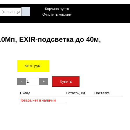
Корзина пуста
Очистить корзину
.0Мп, EXIR-подсветка до 40м,
9670
руб.
Остаток
Купить
-
+
Склад
Остаток, ед.
Поставка
Товара нет в наличии