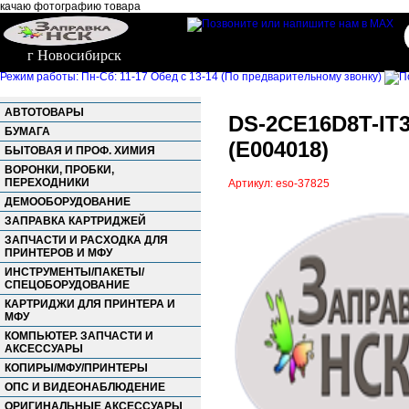
качаю фотографию товара
г Новосибирск
Режим работы: Пн-Сб: 11-17 Обед с 13-14 (По предварительному звонку)
АВТОТОВАРЫ
DS-2CE16D8T-IT3
БУМАГА
(E004018)
БЫТОВАЯ И ПРОФ. ХИМИЯ
ВОРОНКИ, ПРОБКИ,
ПЕРЕХОДНИКИ
Артикул: eso-37825
ДЕМООБОРУДОВАНИЕ
ЗАПРАВКА КАРТРИДЖЕЙ
ЗАПЧАСТИ И РАСХОДКА ДЛЯ
ПРИНТЕРОВ И МФУ
ИНСТРУМЕНТЫ/ПАКЕТЫ/
СПЕЦОБОРУДОВАНИЕ
КАРТРИДЖИ ДЛЯ ПРИНТЕРА И
МФУ
КОМПЬЮТЕР. ЗАПЧАСТИ И
АКСЕССУАРЫ
КОПИРЫ/МФУ/ПРИНТЕРЫ
ОПС И ВИДЕОНАБЛЮДЕНИЕ
ОРИГИНАЛЬНЫЕ АКСЕССУАРЫ