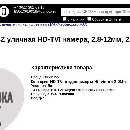
+7 (951) 361-68-19
t89513616819@yandex.ru
В наличии
Сбросить фильтр
Мессенджер MAX
Z уличная HD-TVI камера, 2.8-12мм, 2
Характеристики товара:
Бренд:
Hikvision
HD-TVI видеокамеры Hikvision 2.0Мп
Категория:
,
Упаковка:
Да
Тип товара:
HD-TVI видеокамеры Hikvision 2.0Мп
Производитель:
Hikvision
Вес, гр.: