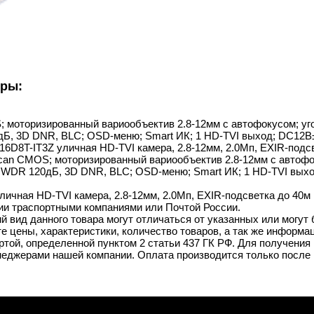
уры:
 моторизированный вариообъектив 2.8-12мм с автофокусом; угол
, 3D DNR, BLC; OSD-меню; Smart ИК; 1 HD-TVI выход; DC12В±25%/P
6D8T-IT3Z уличная HD-TVI камера, 2.8-12мм, 2.0Мп, EXIR-подсве
 Scan CMOS; моторизированный вариообъектив 2.8-12мм с автофок
DR 120дБ, 3D DNR, BLC; OSD-меню; Smart ИК; 1 HD-TVI выход; DC
ичная HD-TVI камера, 2.8-12мм, 2.0Мп, EXIR-подсветка до 40м в
ии траспортными компаниями или Почтой России.
й вид данного товара могут отличаться от указанных или могут
 цены, характеристики, количество товаров, а так же информац
той, определенной пунктом 2 статьи 437 ГК РФ. Для получения 
неджерами нашей компании. Оплата производится только после 