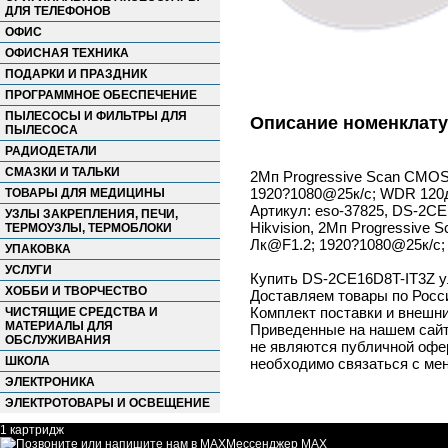
ДЛЯ ТЕЛЕФОНОВ
ОФИС
ОФИСНАЯ ТЕХНИКА
ПОДАРКИ И ПРАЗДНИК
ПРОГРАММНОЕ ОБЕСПЕЧЕНИЕ
ПЫЛЕСОСЫ И ФИЛЬТРЫ ДЛЯ
Описание номенклат
ПЫЛЕСОСА
РАДИОДЕТАЛИ
СМАЗКИ И ТАЛЬКИ
2Мп Progressive Scan CMOS;
1920?1080@25к/с; WDR 120дБ
ТОВАРЫ ДЛЯ МЕДИЦИНЫ
Артикул: eso-37825, DS-2CE1
УЗЛЫ ЗАКРЕПЛЕНИЯ, ПЕЧИ,
Hikvision, 2Мп Progressive
ТЕРМОУЗЛЫ, ТЕРМОБЛОКИ
Лк@F1.2; 1920?1080@25к/с; W
УПАКОВКА
УСЛУГИ
Купить DS-2CE16D8T-IT3Z ул
ХОББИ И ТВОРЧЕСТВО
Доставляем товары по Росс
Комплект поставки и внешни
ЧИСТЯЩИЕ СРЕДСТВА И
МАТЕРИАЛЫ ДЛЯ
Приведенные на нашем сайте
ОБСЛУЖИВАНИЯ
не являются публичной офер
ШКОЛА
необходимо связаться с ме
ЭЛЕКТРОНИКА
ЭЛЕКТРОТОВАРЫ И ОСВЕЩЕНИЕ
1 картридж
Мессенджер MAX