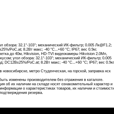
 обзора: 32.1°-103°; механический ИК-фильтр; 0.005 Лк@F1.2;
oC.at; 8.2Вт макс; -40 °C...+60 °C; IP67; вес 0.9кг.
тка до 40м, Hikvision, HD-TVI видеокамеры Hikvision 2.0Мп,
усом; угол обзора: 32.1°-103°; механический ИК-фильтр; 0.005
12В±25%/PoC.at; 8.2Вт макс; -40 °C...+60 °C; IP67; вес 0.9кг.
 новосибирске, метро Студенческая, на горской, заправка нск
 быть изменены производителем без отражения в каталоге.
ия об их наличии на складе носят ознакомительный характер и
информации о характеристиках товаров, их наличии и стоимост
подтверждения резерва.