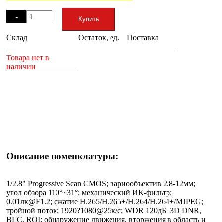
Остаток
-
Купить
Склад
Остаток, ед.
Поставка
+
Товара нет в
наличии
Описание номенклатуры:
1/2.8" Progressive Scan CMOS; вариообъектив 2.8-12мм;
угол обзора 110°~31°; механический ИК-фильтр;
0.01лк@F1.2; сжатие H.265/H.265+/H.264/H.264+/MJPEG;
тройной поток; 1920?1080@25к/с; WDR 120дБ, 3D DNR,
BLC, ROI; обнаружение движения, вторжения в область и