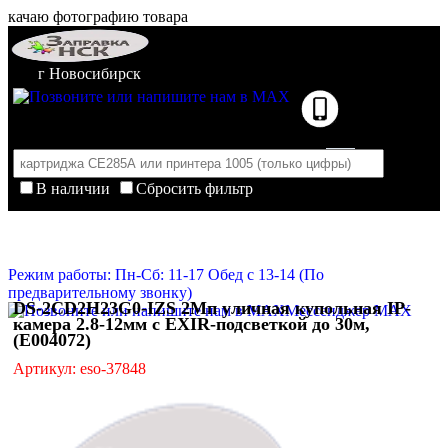
качаю фотографию товара
г Новосибирск
В наличии
Сбросить фильтр
Корзина пуста
Очистить корзину
Режим работы: Пн-Сб: 11-17 Обед с 13-14 (По
предварительному звонку)
DS-2CD2H23G0-IZS 2Мп уличная купольная IP-
Мессенджер MAX
камера 2.8-12мм с EXIR-подсветкой до 30м,
(E004072)
Артикул: eso-37848