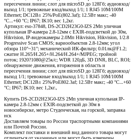
пересечения линии; слот для microSD до 128Гб; аудиовход/
выход 1/1; тревожные вход/выход 1/1; 1 RJ45 10M/100M
Ethernet; DC12В± 25%/PoE(802.3af); 12.5Вт макс; -40
°C...+60 °C; IP67; IK10; вес 1,2кг.
Артикул: eso-37848, DS-2CD2H23G0-IZS 2Мп уличная
купольная IP-камера 2.8-12мм с EXIR-подсветкой до 30м,
Hikvision, IP-видеокамеры 2.0Мп Hikvision, Hikvision, 1/2.8
Progressive Scan CMOS; вариообъектив 2.8-12мм; угол
обзора 110°~31°; механический ИК-фильтр; 0.01лк@F1.2;
сжатие H.265/H.265+/H.264/H.264+/MJPEG; тройной
поток; 1920?1080@25к/с; WDR 120дБ, 3D DNR, BLC, ROI;
обнаружение движения, вторжения в область и
пересечения линии; слот для microSD до 128Гб; аудиовход/
выход 1/1; тревожные вход/выход 1/1; 1 RJ45 10M/100M
Ethernet; DC12В± 25%/PoE802.3af; 12.5Вт макс; -40 °C...+60
°C; IP67; IK10; вес 1,2кг.,
Купить DS-2CD2H23G0-IZS 2Мп уличная купольная IP-
камера 2.8-12мм с EXIR-подсветкой до 30м в
новосибирске, метро Студенческая, на горской, заправка
нск
Доставляем товары по России траспортными компаниями
или Почтой России.
Комплект поставки и внешний вид данного товара могут
отличаться от указанных или могут быть изменены