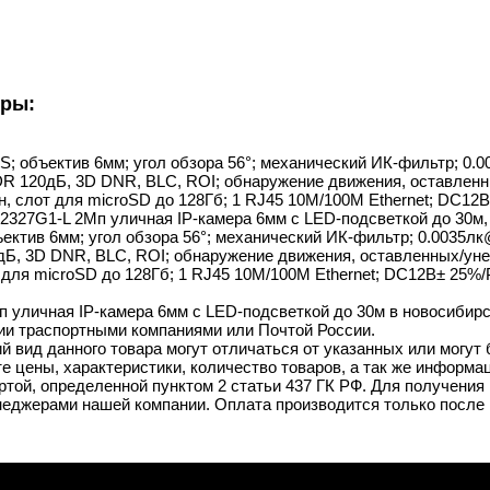
уры:
OS; объектив 6мм; угол обзора 56°; механический ИК-фильтр; 0
DR 120дБ, 3D DNR, BLC, ROI; обнаружение движения, оставленн
 слот для microSD до 128Гб; 1 RJ45 10M/100M Ethernet; DC12В± 25
327G1-L 2Мп уличная IP-камера 6мм с LED-подсветкой до 30м, Hik
ектив 6мм; угол обзора 56°; механический ИК-фильтр; 0.0035лк
Б, 3D DNR, BLC, ROI; обнаружение движения, оставленных/унес
ля microSD до 128Гб; 1 RJ45 10M/100M Ethernet; DC12В± 25%/PoE80
уличная IP-камера 6мм с LED-подсветкой до 30м в новосибирске
ии траспортными компаниями или Почтой России.
й вид данного товара могут отличаться от указанных или могут
 цены, характеристики, количество товаров, а так же информац
той, определенной пунктом 2 статьи 437 ГК РФ. Для получения 
неджерами нашей компании. Оплата производится только после 