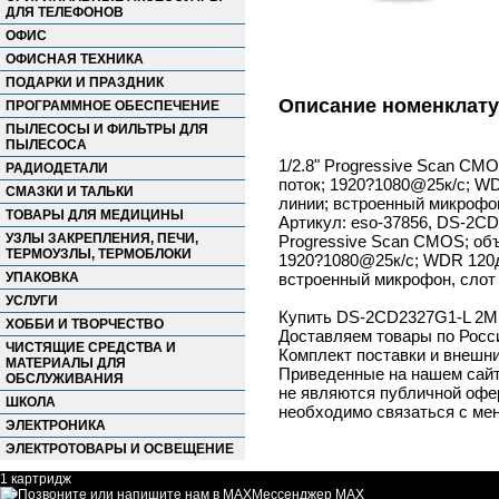
ДЛЯ ТЕЛЕФОНОВ
ОФИС
ОФИСНАЯ ТЕХНИКА
ПОДАРКИ И ПРАЗДНИК
Описание номенклат
ПРОГРАММНОЕ ОБЕСПЕЧЕНИЕ
ПЫЛЕСОСЫ И ФИЛЬТРЫ ДЛЯ
ПЫЛЕСОСА
1/2.8" Progressive Scan CM
РАДИОДЕТАЛИ
поток; 1920?1080@25к/с; W
СМАЗКИ И ТАЛЬКИ
линии; встроенный микрофон,
ТОВАРЫ ДЛЯ МЕДИЦИНЫ
Артикул: eso-37856, DS-2CD2
УЗЛЫ ЗАКРЕПЛЕНИЯ, ПЕЧИ,
Progressive Scan CMOS; объ
ТЕРМОУЗЛЫ, ТЕРМОБЛОКИ
1920?1080@25к/с; WDR 120д
УПАКОВКА
встроенный микрофон, слот д
УСЛУГИ
Купить DS-2CD2327G1-L 2Мп 
ХОББИ И ТВОРЧЕСТВО
Доставляем товары по Росс
ЧИСТЯЩИЕ СРЕДСТВА И
Комплект поставки и внешни
МАТЕРИАЛЫ ДЛЯ
Приведенные на нашем сайте
ОБСЛУЖИВАНИЯ
не являются публичной офер
ШКОЛА
необходимо связаться с ме
ЭЛЕКТРОНИКА
ЭЛЕКТРОТОВАРЫ И ОСВЕЩЕНИЕ
1 картридж
Мессенджер MAX