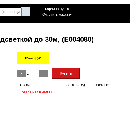
Корзина пуста
Очистить корзину
светкой до 30м, (E004080)
16448
руб.
Остаток
Купить
-
+
Склад
Остаток, ед.
Поставка
Товара нет в наличии