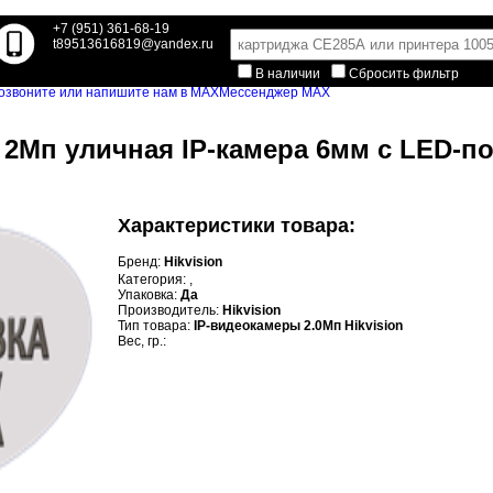
+7 (951) 361-68-19
t89513616819@yandex.ru
В наличии
Сбросить фильтр
Мессенджер MAX
2Мп уличная IP-камера 6мм с LED-под
Характеристики товара:
Бренд:
Hikvision
Категория:
,
Упаковка:
Да
Производитель:
Hikvision
Тип товара:
IP-видеокамеры 2.0Мп Hikvision
Вес, гр.: