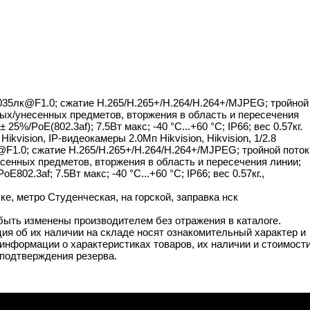
.0035лк@F1.0; сжатие H.265/H.265+/H.264/H.264+/MJPEG; тройной
ых/унесенных предметов, вторжения в область и пересечения
%/PoE(802.3af); 7.5Вт макс; -40 °C...+60 °C; IP66; вес 0.57кг.
vision, IP-видеокамеры 2.0Мп Hikvision, Hikvision, 1/2.8
@F1.0; сжатие H.265/H.265+/H.264/H.264+/MJPEG; тройной поток
енных предметов, вторжения в область и пересечения линии;
2.3af; 7.5Вт макс; -40 °C...+60 °C; IP66; вес 0.57кг.,
, метро Студенческая, на горской, заправка нск
 быть изменены производителем без отражения в каталоге.
ия об их наличии на складе носят ознакомительный характер и
информации о характеристиках товаров, их наличии и стоимост
подтверждения резерва.