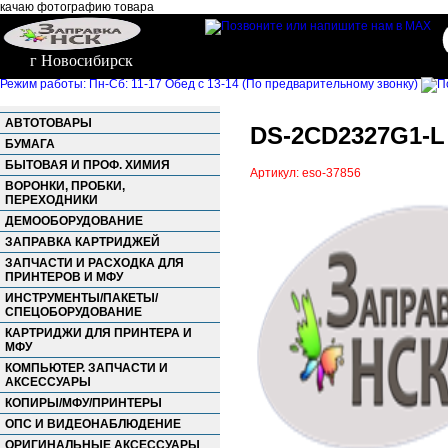
качаю фотографию товара
г Новосибирск
Режим работы: Пн-Сб: 11-17 Обед с 13-14 (По предварительному звонку)
АВТОТОВАРЫ
DS-2CD2327G1-L 
БУМАГА
БЫТОВАЯ И ПРОФ. ХИМИЯ
Артикул: eso-37856
ВОРОНКИ, ПРОБКИ,
ПЕРЕХОДНИКИ
ДЕМООБОРУДОВАНИЕ
ЗАПРАВКА КАРТРИДЖЕЙ
ЗАПЧАСТИ И РАСХОДКА ДЛЯ
ПРИНТЕРОВ И МФУ
ИНСТРУМЕНТЫ/ПАКЕТЫ/
СПЕЦОБОРУДОВАНИЕ
КАРТРИДЖИ ДЛЯ ПРИНТЕРА И
МФУ
КОМПЬЮТЕР. ЗАПЧАСТИ И
АКСЕССУАРЫ
КОПИРЫ/МФУ/ПРИНТЕРЫ
ОПС И ВИДЕОНАБЛЮДЕНИЕ
ОРИГИНАЛЬНЫЕ АКСЕССУАРЫ