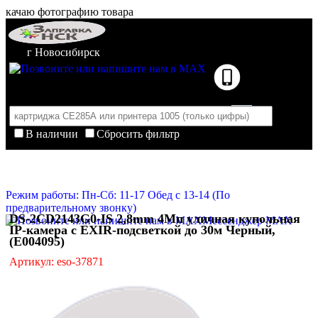
качаю фотографию товара
г Новосибирск
В наличии
Сбросить фильтр
Корзина пуста
Очистить корзину
Режим работы: Пн-Сб: 11-17 Обед с 13-14 (По
предварительному звонку)
DS-2CD2143G0-IS 2,8mm 4Мп уличная купольная
Мессенджер MAX
IP-камера с EXIR-подсветкой до 30м Черный,
(E004095)
Артикул: eso-37871