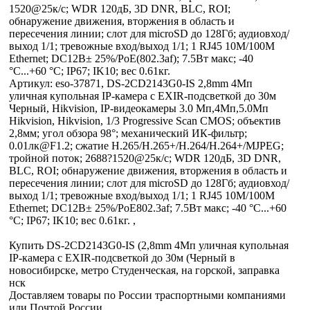
1520@25к/с; WDR 120дБ, 3D DNR, BLC, ROI;
обнаружение движения, вторжения в область и
пересечения линии; слот для microSD до 128Гб; аудиовход/
выход 1/1; тревожные вход/выход 1/1; 1 RJ45 10M/100M
Ethernet; DC12В± 25%/PoE(802.3af); 7.5Вт макс; -40
°C...+60 °C; IP67; IK10; вес 0.61кг.
Артикул: eso-37871, DS-2CD2143G0-IS 2,8mm 4Мп
уличная купольная IP-камера с EXIR-подсветкой до 30м
Черный, Hikvision, IP-видеокамеры 3.0 Мп,4Мп,5.0Мп
Hikvision, Hikvision, 1/3 Progressive Scan CMOS; объектив
2,8мм; угол обзора 98°; механический ИК-фильтр;
0.01лк@F1.2; сжатие H.265/H.265+/H.264/H.264+/MJPEG;
тройной поток; 2688?1520@25к/с; WDR 120дБ, 3D DNR,
BLC, ROI; обнаружение движения, вторжения в область и
пересечения линии; слот для microSD до 128Гб; аудиовход/
выход 1/1; тревожные вход/выход 1/1; 1 RJ45 10M/100M
Ethernet; DC12В± 25%/PoE802.3af; 7.5Вт макс; -40 °C...+60
°C; IP67; IK10; вес 0.61кг. ,
Купить DS-2CD2143G0-IS (2,8mm 4Мп уличная купольная
IP-камера с EXIR-подсветкой до 30м (Черный в
новосибирске, метро Студенческая, на горской, заправка
нск
Доставляем товары по России траспортными компаниями
или Почтой России.