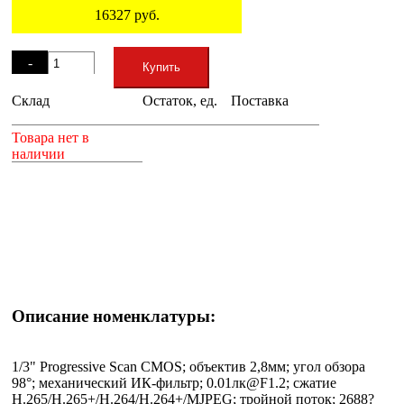
16327
руб.
Остаток
-
Купить
Склад
Остаток, ед.
Поставка
+
Товара нет в
наличии
Описание номенклатуры:
1/3" Progressive Scan CMOS; объектив 2,8мм; угол обзора
98°; механический ИК-фильтр; 0.01лк@F1.2; сжатие
H.265/H.265+/H.264/H.264+/MJPEG; тройной поток; 2688?