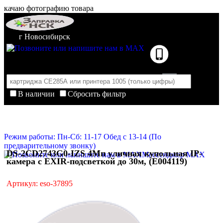
качаю фотографию товара
г Новосибирск
В наличии
Сбросить фильтр
Корзина пуста
Очистить корзину
Режим работы: Пн-Сб: 11-17 Обед с 13-14 (По
предварительному звонку)
DS-2CD2743G0-IZS 4Мп уличная купольная IP-
Мессенджер MAX
камера с EXIR-подсветкой до 30м, (E004119)
Артикул: eso-37895