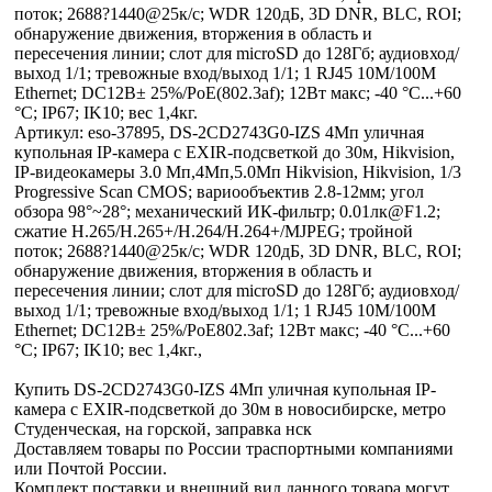
поток; 2688?1440@25к/с; WDR 120дБ, 3D DNR, BLC, ROI;
обнаружение движения, вторжения в область и
пересечения линии; слот для microSD до 128Гб; аудиовход/
выход 1/1; тревожные вход/выход 1/1; 1 RJ45 10M/100M
Ethernet; DC12В± 25%/PoE(802.3af); 12Вт макс; -40 °C...+60
°C; IP67; IK10; вес 1,4кг.
Артикул: eso-37895, DS-2CD2743G0-IZS 4Мп уличная
купольная IP-камера с EXIR-подсветкой до 30м, Hikvision,
IP-видеокамеры 3.0 Мп,4Мп,5.0Мп Hikvision, Hikvision, 1/3
Progressive Scan CMOS; вариообъектив 2.8-12мм; угол
обзора 98°~28°; механический ИК-фильтр; 0.01лк@F1.2;
сжатие H.265/H.265+/H.264/H.264+/MJPEG; тройной
поток; 2688?1440@25к/с; WDR 120дБ, 3D DNR, BLC, ROI;
обнаружение движения, вторжения в область и
пересечения линии; слот для microSD до 128Гб; аудиовход/
выход 1/1; тревожные вход/выход 1/1; 1 RJ45 10M/100M
Ethernet; DC12В± 25%/PoE802.3af; 12Вт макс; -40 °C...+60
°C; IP67; IK10; вес 1,4кг.,
Купить DS-2CD2743G0-IZS 4Мп уличная купольная IP-
камера с EXIR-подсветкой до 30м в новосибирске, метро
Студенческая, на горской, заправка нск
Доставляем товары по России траспортными компаниями
или Почтой России.
Комплект поставки и внешний вид данного товара могут