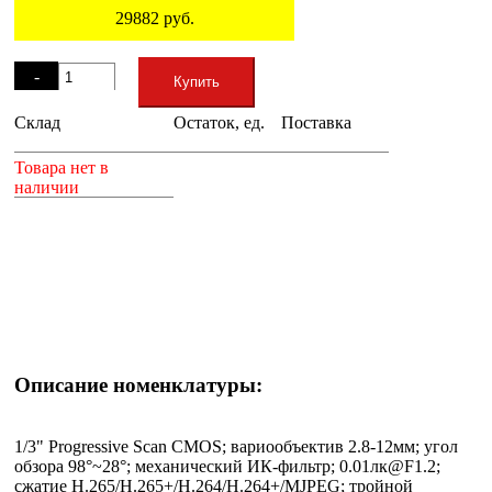
29882
руб.
Остаток
-
Купить
Склад
Остаток, ед.
Поставка
+
Товара нет в
наличии
Описание номенклатуры:
1/3" Progressive Scan CMOS; вариообъектив 2.8-12мм; угол
обзора 98°~28°; механический ИК-фильтр; 0.01лк@F1.2;
сжатие H.265/H.265+/H.264/H.264+/MJPEG; тройной