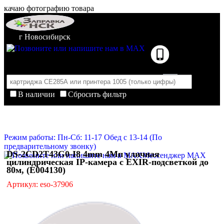
качаю фотографию товара
г Новосибирск
В наличии
Сбросить фильтр
Корзина пуста
Очистить корзину
Режим работы: Пн-Сб: 11-17 Обед с 13-14 (По
предварительному звонку)
DS-2CD2T43G0-I8 4mm 4Мп уличная
Мессенджер MAX
цилиндрическая IP-камера с EXIR-подсветкой до
80м, (E004130)
Артикул: eso-37906