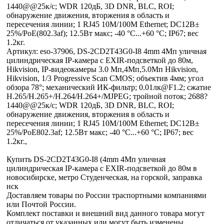
1440@@25к/с; WDR 120дБ, 3D DNR, BLC, ROI;
обнаружение движения, вторжения в область и
пересечения линии; 1 RJ45 10M/100M Ethernet; DC12В±
25%/PoE(802.3af); 12.5Вт макс; -40 °C...+60 °C; IP67; вес
1.2кг.
Артикул: eso-37906, DS-2CD2T43G0-I8 4mm 4Мп уличная
цилиндрическая IP-камера с EXIR-подсветкой до 80м,
Hikvision, IP-видеокамеры 3.0 Мп,4Мп,5.0Мп Hikvision,
Hikvision, 1/3 Progressive Scan CMOS; объектив 4мм; угол
обзора 78°; механический ИК-фильтр; 0.01лк@F1.2; сжатие
H.265/H.265+/H.264/H.264+/MJPEG; тройной поток; 2688?
1440@@25к/с; WDR 120дБ, 3D DNR, BLC, ROI;
обнаружение движения, вторжения в область и
пересечения линии; 1 RJ45 10M/100M Ethernet; DC12В±
25%/PoE802.3af; 12.5Вт макс; -40 °C...+60 °C; IP67; вес
1.2кг.,
Купить DS-2CD2T43G0-I8 (4mm 4Мп уличная
цилиндрическая IP-камера с EXIR-подсветкой до 80м в
новосибирске, метро Студенческая, на горской, заправка
нск
Доставляем товары по России траспортными компаниями
или Почтой России.
Комплект поставки и внешний вид данного товара могут
отличаться от указанных или могут быть изменены