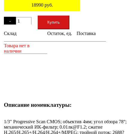
18990
руб.
Остаток
-
Купить
Склад
Остаток, ед.
Поставка
+
Товара нет в
наличии
Описание номенклатуры:
1/3" Progressive Scan CMOS; объектив 4мм; угол обзора 78°;
механический ИК-фильтр; 0.01лк@F1.2; сжатие
H.265/H.265+/H.264/H.264+/MJPEG; тройной поток; 2688?