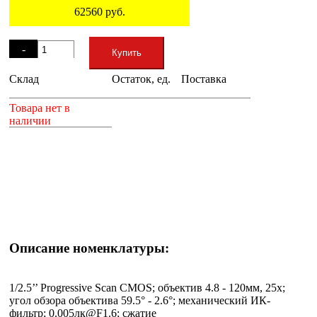
62560
руб.
Остаток
-
Купить
Склад
Остаток, ед.
Поставка
+
Товара нет в
наличии
Описание номенклатуры:
1/2.5’’ Progressive Scan CMOS; объектив 4.8 - 120мм, 25x;
угол обзора объектива 59.5° - 2.6°; механический ИК-
фильтр; 0.005лк@F1.6; сжатие