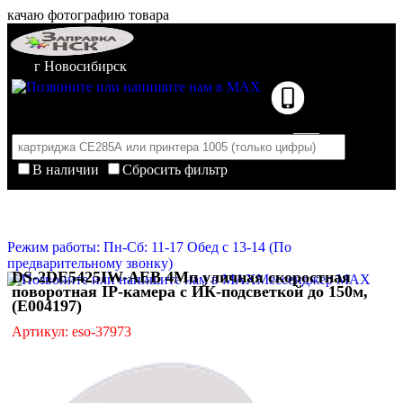
качаю фотографию товара
г Новосибирск
В наличии
Сбросить фильтр
Корзина пуста
Очистить корзину
Режим работы: Пн-Сб: 11-17 Обед с 13-14 (По
предварительному звонку)
DS-2DE5425IW-AEB 4Мп уличная скоростная
Мессенджер MAX
поворотная IP-камера с ИК-подсветкой до 150м,
(E004197)
Артикул: eso-37973