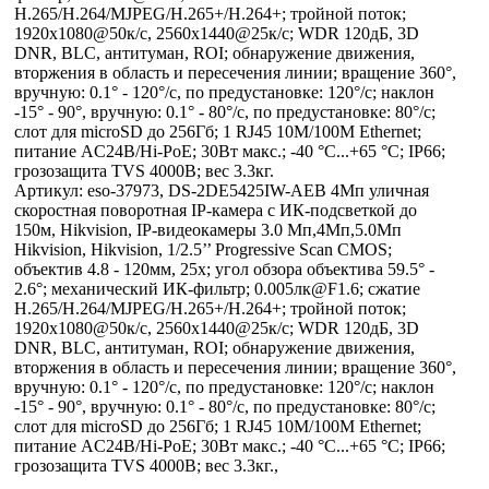
H.265/H.264/MJPEG/H.265+/H.264+; тройной поток;
1920х1080@50к/с, 2560х1440@25к/с; WDR 120дБ, 3D
DNR, BLC, антитуман, ROI; обнаружение движения,
вторжения в область и пересечения линии; вращение 360°,
вручную: 0.1° - 120°/с, по предустановке: 120°/с; наклон
-15° - 90°, вручную: 0.1° - 80°/с, по предустановке: 80°/с;
слот для microSD до 256Гб; 1 RJ45 10M/100M Ethernet;
питание AC24В/Hi-PoE; 30Вт макс.; -40 °C...+65 °C; IP66;
грозозащита TVS 4000B; вес 3.3кг.
Артикул: eso-37973, DS-2DE5425IW-AEB 4Мп уличная
скоростная поворотная IP-камера с ИК-подсветкой до
150м, Hikvision, IP-видеокамеры 3.0 Мп,4Мп,5.0Мп
Hikvision, Hikvision, 1/2.5’’ Progressive Scan CMOS;
объектив 4.8 - 120мм, 25x; угол обзора объектива 59.5° -
2.6°; механический ИК-фильтр; 0.005лк@F1.6; сжатие
H.265/H.264/MJPEG/H.265+/H.264+; тройной поток;
1920х1080@50к/с, 2560х1440@25к/с; WDR 120дБ, 3D
DNR, BLC, антитуман, ROI; обнаружение движения,
вторжения в область и пересечения линии; вращение 360°,
вручную: 0.1° - 120°/с, по предустановке: 120°/с; наклон
-15° - 90°, вручную: 0.1° - 80°/с, по предустановке: 80°/с;
слот для microSD до 256Гб; 1 RJ45 10M/100M Ethernet;
питание AC24В/Hi-PoE; 30Вт макс.; -40 °C...+65 °C; IP66;
грозозащита TVS 4000B; вес 3.3кг.,