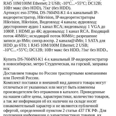
RJ45 10M/100M Ethernet; 2 USB; -10°C...+55°C; DC12В;
10Вт макс (без HDD), ?1кг (без HDD).
Артикул: eso-37994, DS-7604NI-K1 4-х канальный IP-
видеорегистратор, Hikvision, IP-видеорегистраторы
Hikvision, Hikvision, Видеовход: 4 канала; аудиовход:
двустороннее аудио 1 канал RCA; видеовыход: 1 VGA до
1080Р, 1 HDMI до 4К; аудиовыход: 1 канал RCA. Входящий
поток 40Мб/с; исходящий поток 80Мб/с; разрешение
записи до 8Мп; синхр.воспр. 2 канала@4Мп; 1 SATA для
HDD до 6Тб; 1 RJ45 10M/100M Ethernet; 2 USB;
-10°C...+55°C; DC12В; 10Вт макс без HDD, ?1кг без HDD.,
Купить DS-7604NI-K1 4-х канальный IP-видеорегистратор
в новосибирске, метро Студенческая, на горской, заправка
нск
Доставляем товары по России траспортными компаниями
или Почтой России.
Комплект поставки и внешний вид данного товара могут
отличаться от указанных или могут быть изменены
производителем без отражения в каталоге. Приведенные
на нашем сайте цены, характеристики, количество товаров,
а так же информация об их наличии на складе носят
ознакомительный характер и не являются публичной
офертой, определенной пунктом 2 статьи 437 ГК РФ. Для
получения информации о характеристиках товаров, их