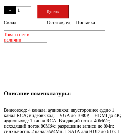
Остаток
-
Купить
Склад
Остаток, ед.
Поставка
+
Товара нет в
наличии
Описание номенклатуры:
Видеовход: 4 канала; аудиовход: двустороннее аудио 1
канал RCA; видеовыход: 1 VGA до 1080Р, 1 HDMI до 4К;
аудиовыход: 1 канал RCA. Входящий поток 40Мб/с;
исходящий поток 80Мб/с; разрешение записи до 8Мп;
синхр.воспр. 2 канала@4Мп; 1 SATA для HDD до 6Тб; 1