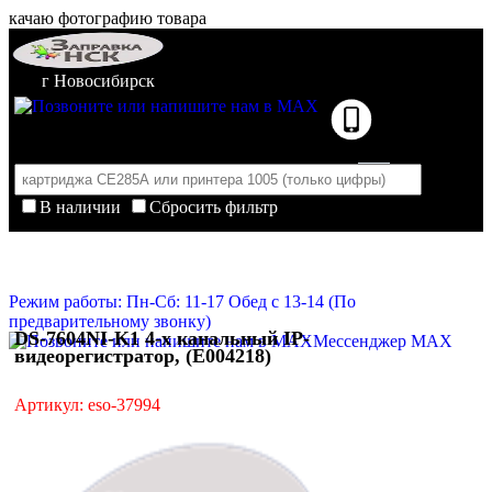
качаю фотографию товара
г Новосибирск
В наличии
Сбросить фильтр
Корзина пуста
Очистить корзину
Режим работы: Пн-Сб: 11-17 Обед с 13-14 (По
предварительному звонку)
DS-7604NI-K1 4-х канальный IP-
Мессенджер MAX
видеорегистратор, (E004218)
Артикул: eso-37994