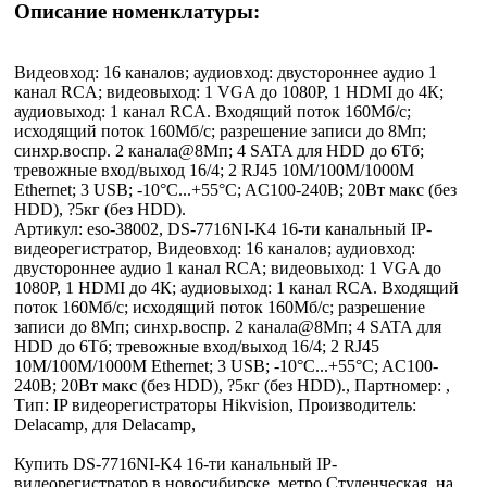
Описание номенклатуры:
Видеовход: 16 каналов; аудиовход: двустороннее аудио 1
канал RCA; видеовыход: 1 VGA до 1080Р, 1 HDMI до 4К;
аудиовыход: 1 канал RCA. Входящий поток 160Мб/с;
исходящий поток 160Мб/с; разрешение записи до 8Мп;
синхр.воспр. 2 канала@8Мп; 4 SATA для HDD до 6Тб;
тревожные вход/выход 16/4; 2 RJ45 10M/100M/1000М
Ethernet; 3 USB; -10°C...+55°C; AC100-240В; 20Вт макс (без
HDD), ?5кг (без HDD).
Артикул: eso-38002, DS-7716NI-K4 16-ти канальный IP-
видеорегистратор, Видеовход: 16 каналов; аудиовход:
двустороннее аудио 1 канал RCA; видеовыход: 1 VGA до
1080Р, 1 HDMI до 4К; аудиовыход: 1 канал RCA. Входящий
поток 160Мб/с; исходящий поток 160Мб/с; разрешение
записи до 8Мп; синхр.воспр. 2 канала@8Мп; 4 SATA для
HDD до 6Тб; тревожные вход/выход 16/4; 2 RJ45
10M/100M/1000М Ethernet; 3 USB; -10°C...+55°C; AC100-
240В; 20Вт макс (без HDD), ?5кг (без HDD)., Партномер: ,
Тип: IP видеорегистраторы Hikvision, Производитель:
Delacamp, для Delacamp,
Купить DS-7716NI-K4 16-ти канальный IP-
видеорегистратор в новосибирске, метро Студенческая, на