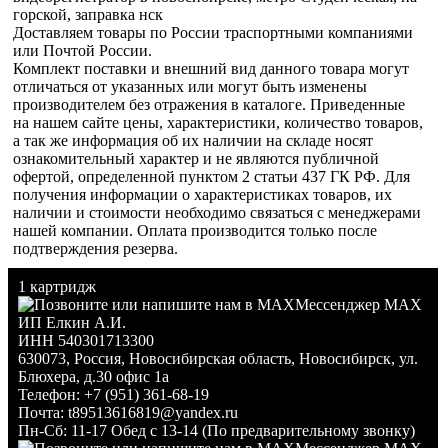
горской, заправка нск
Доставляем товары по России траспортными компаниями
или Почтой России.
Комплект поставки и внешний вид данного товара могут
отличаться от указанных или могут быть изменены
производителем без отражения в каталоге. Приведенные
на нашем сайте цены, характеристики, количество товаров,
а так же информация об их наличии на складе носят
ознакомительный характер и не являются публичной
офертой, определенной пунктом 2 статьи 437 ГК РФ. Для
получения информации о характеристиках товаров, их
наличии и стоимости необходимо связаться с менеджерами
нашей компании. Оплата производится только после
подтверждения резерва.
1 картридж
Мессенджер MAX
ИП Елкин А.И.
ИНН 540301713300
630073
,
Россия
,
Новосибирская область
,
Новосибирск
,
ул.
Блюхера, д.30 офис 1а
Телефон:
+7 (951) 361-68-19
Почта:
t89513616819@yandex.ru
Пн-Сб: 11-17 Обед с 13-14 (По предварительному звонку)