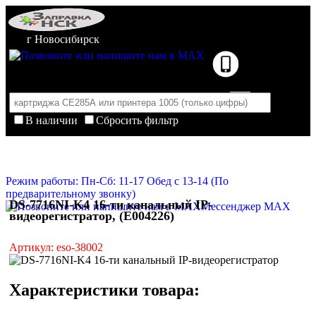
г Новосибирск
В наличии
Сбросить фильтр
Корзина пуста
Очистить корзину
Режим работы: Пн-Сб: 11-17 Обед с 13-14 (По
предварительному звонку)
DS-7716NI-K4 16-ти канальный IP-
Мессенджер MAX
видеорегистратор, (E004226)
Артикул: eso-38002
Характеристики товара: