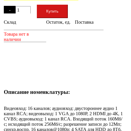
Остаток
-
Купить
Склад
Остаток, ед.
Поставка
+
Товара нет в
наличии
Описание номенклатуры:
Видеовход: 16 каналов; аудиовход: двустороннее аудио 1
канал RCA; видеовыход: 1 VGA до 1080Р, 2 HDMI до 4К, 1
CVBS; аудиовыход: 1 канал RCA. Входящий поток 160Мб/
с; исходящий поток 256Мб/с; разрешение записи до 12Мп;
синхр.воспр. 16 каналов@1080р; 4 SATA для HDD до 8Тб,