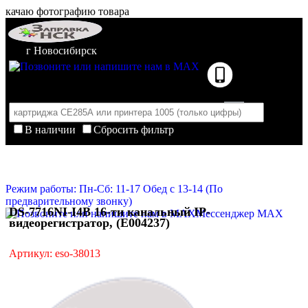
качаю фотографию товара
г Новосибирск
В наличии
Сбросить фильтр
Корзина пуста
Очистить корзину
Режим работы: Пн-Сб: 11-17 Обед с 13-14 (По
предварительному звонку)
DS-7716NI-I4B 16-ти канальный IP-
Мессенджер MAX
видеорегистратор, (E004237)
Артикул: eso-38013