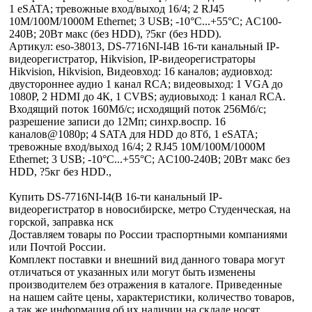
1 eSATA; тревожные вход/выход 16/4; 2 RJ45
10M/100M/1000M Ethernet; 3 USB; -10°C...+55°C; АC100-
240В; 20Вт макс (без HDD), ?5кг (без HDD).
Артикул: eso-38013, DS-7716NI-I4B 16-ти канальный IP-
видеорегистратор, Hikvision, IP-видеорегистраторы
Hikvision, Hikvision, Видеовход: 16 каналов; аудиовход:
двустороннее аудио 1 канал RCA; видеовыход: 1 VGA до
1080Р, 2 HDMI до 4К, 1 CVBS; аудиовыход: 1 канал RCA.
Входящий поток 160Мб/с; исходящий поток 256Мб/с;
разрешение записи до 12Мп; синхр.воспр. 16
каналов@1080р; 4 SATA для HDD до 8Тб, 1 eSATA;
тревожные вход/выход 16/4; 2 RJ45 10M/100M/1000M
Ethernet; 3 USB; -10°C...+55°C; АC100-240В; 20Вт макс без
HDD, ?5кг без HDD.,
Купить DS-7716NI-I4(B 16-ти канальный IP-
видеорегистратор в новосибирске, метро Студенческая, на
горской, заправка нск
Доставляем товары по России траспортными компаниями
или Почтой России.
Комплект поставки и внешний вид данного товара могут
отличаться от указанных или могут быть изменены
производителем без отражения в каталоге. Приведенные
на нашем сайте цены, характеристики, количество товаров,
а так же информация об их наличии на складе носят