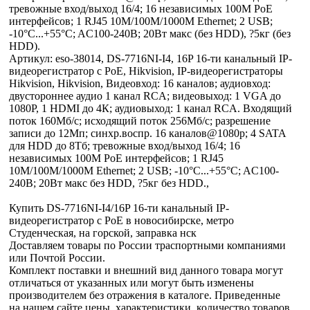
тревожные вход/выход 16/4; 16 независимых 100M PoE
интерфейсов; 1 RJ45 10M/100M/1000M Ethernet; 2 USB;
-10°C...+55°C; AC100-240В; 20Вт макс (без HDD), ?5кг (без
HDD).
Артикул: eso-38014, DS-7716NI-I4, 16P 16-ти канальный IP-
видеорегистратор c PoE, Hikvision, IP-видеорегистраторы
Hikvision, Hikvision, Видеовход: 16 каналов; аудиовход:
двустороннее аудио 1 канал RCA; видеовыход: 1 VGA до
1080Р, 1 HDMI до 4К; аудиовыход: 1 канал RCA. Входящий
поток 160Мб/с; исходящий поток 256Мб/с; разрешение
записи до 12Мп; синхр.воспр. 16 каналов@1080р; 4 SATA
для HDD до 8Тб; тревожные вход/выход 16/4; 16
независимых 100M PoE интерфейсов; 1 RJ45
10M/100M/1000M Ethernet; 2 USB; -10°C...+55°C; AC100-
240В; 20Вт макс без HDD, ?5кг без HDD.,
Купить DS-7716NI-I4/16P 16-ти канальный IP-
видеорегистратор c PoE в новосибирске, метро
Студенческая, на горской, заправка нск
Доставляем товары по России траспортными компаниями
или Почтой России.
Комплект поставки и внешний вид данного товара могут
отличаться от указанных или могут быть изменены
производителем без отражения в каталоге. Приведенные
на нашем сайте цены, характеристики, количество товаров,