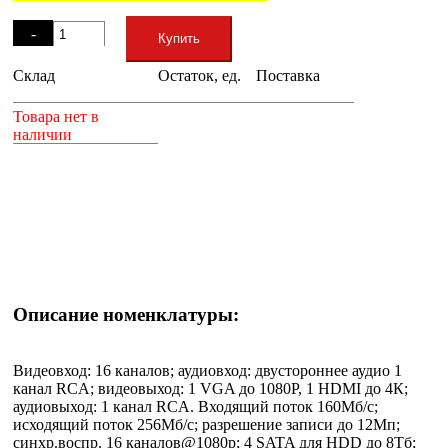
Остаток
-
Купить
Склад
Остаток, ед.
Поставка
+
Товара нет в
наличии
Описание номенклатуры:
Видеовход: 16 каналов; аудиовход: двустороннее аудио 1
канал RCA; видеовыход: 1 VGA до 1080Р, 1 HDMI до 4К;
аудиовыход: 1 канал RCA. Входящий поток 160Мб/с;
исходящий поток 256Мб/с; разрешение записи до 12Мп;
синхр.воспр. 16 каналов@1080р; 4 SATA для HDD до 8Тб;