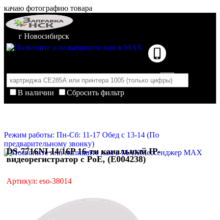
качаю фотографию товара
г Новосибирск
В наличии
Сбросить фильтр
Корзина пуста
Очистить корзину
Режим работы: Пн-Сб: 11-17 Обед с 13-14 (По
предварительному звонку)
DS-7716NI-I4/16P 16-ти канальный IP-
Мессенджер MAX
видеорегистратор c PoE, (E004238)
Артикул: eso-38014