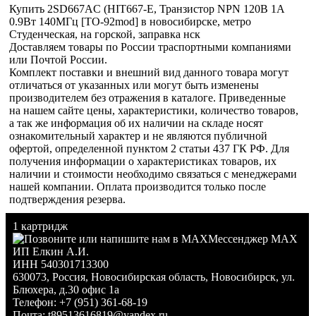
Купить 2SD667AC (HIT667-E, Транзистор NPN 120В 1А
0.9Вт 140МГц [TO-92mod] в новосибирске, метро
Студенческая, на горской, заправка нск
Доставляем товары по России траспортными компаниями
или Почтой России.
Комплект поставки и внешний вид данного товара могут
отличаться от указанных или могут быть изменены
производителем без отражения в каталоге. Приведенные
на нашем сайте цены, характеристики, количество товаров,
а так же информация об их наличии на складе носят
ознакомительный характер и не являются публичной
офертой, определенной пунктом 2 статьи 437 ГК РФ. Для
получения информации о характеристиках товаров, их
наличии и стоимости необходимо связаться с менеджерами
нашей компании. Оплата производится только после
подтверждения резерва.
1 картридж
Мессенджер MAX
ИП Елкин А.И.
ИНН 540301713300
630073
,
Россия
,
Новосибирская область
,
Новосибирск
,
ул.
Блюхера, д.30 офис 1а
Телефон:
+7 (951) 361-68-19
Почта:
t89513616819@yandex.ru