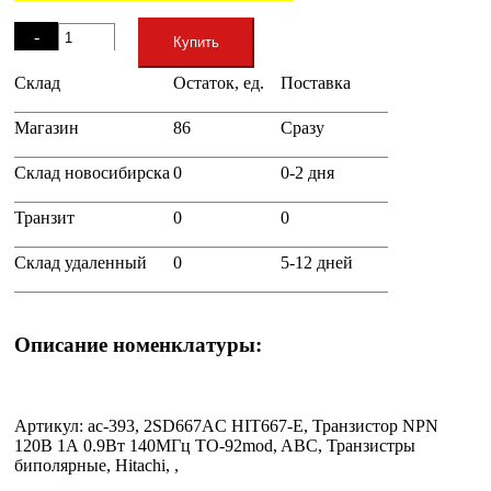
Остаток
-
Купить
Склад
Остаток, ед.
Поставка
+
Магазин
86
Сразу
Склад новосибирска
0
0-2 дня
Транзит
0
0
Склад удаленный
0
5-12 дней
Описание номенклатуры:
Артикул: ac-393, 2SD667AC HIT667-E, Транзистор NPN
120В 1А 0.9Вт 140МГц TO-92mod, ABC, Транзистры
биполярные, Hitachi, ,