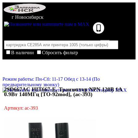
г Новосибирск
В наличии
Сбросить фильтр
Корзина пуста
Очистить корзину
Режим работы: Пн-Сб: 11-17 Обед с 13-14 (По
предварительному звонку)
2SD667AC HIT667-E, Транзистор NPN 120В 1А
Мессенджер MAX
0.9Вт 140МГц [TO-92mod], (ac-393)
Артикул: ac-393