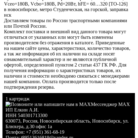
Vceo=180В, Vcbo=180В, Pd=20Вт, hFE= 60…320 [TO-126]
в новосибирске, метро Студенческая, на горской, заправка
нск
Доставляем товары по России траспортными компаниями
или Почтой России.
Комплект поставки и внешний вид данного товара могут
отличаться от указанных или могут быть изменены
производителем без отражения в каталоге. Приведенные
на нашем сайте цены, характеристики, количество товаров,
а так же информация об их наличии на складе носят
ознакомительный характер и не являются публичной
офертой, определенной пунктом 2 статьи 437 ГК РФ. Для
получения информации о характеристиках товаров, их
наличии и стоимости необходимо связаться с менеджерами
нашей компании. Оплата производится только после
подтверждения резерва.
1 картридж
Мессенджер MAX
ИП Елкин А.И.
ИНН 540301713300
630073
,
Россия
,
Новосибирская область
,
Новосибирск
,
ул.
Блюхера, д.30 офис 1а
Телефон:
+7 (951) 361-68-19
Почта:
t89513616819@yandex.ru