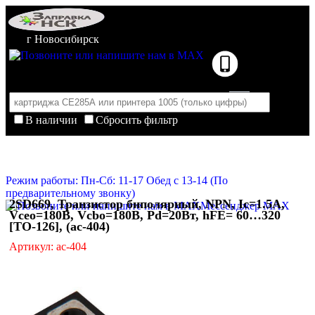
г Новосибирск
В наличии
Сбросить фильтр
Корзина пуста
Очистить корзину
Режим работы: Пн-Сб: 11-17 Обед с 13-14 (По
предварительному звонку)
2SD669, Транзистор биполярный, NPN, Ic=1.5А,
Мессенджер MAX
Vceo=180В, Vcbo=180В, Pd=20Вт, hFE= 60…320
[TO-126], (ac-404)
Артикул: ac-404