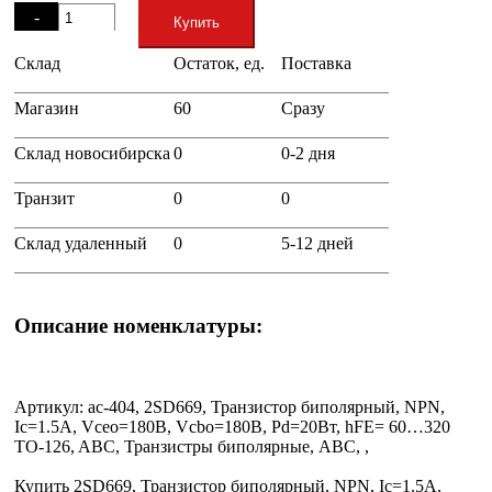
-
Купить
Склад
Остаток, ед.
Поставка
+
Магазин
60
Сразу
Склад новосибирска
0
0-2 дня
Транзит
0
0
Склад удаленный
0
5-12 дней
Описание номенклатуры:
Артикул: ac-404, 2SD669, Транзистор биполярный, NPN,
Ic=1.5А, Vceo=180В, Vcbo=180В, Pd=20Вт, hFE= 60…320
TO-126, ABC, Транзистры биполярные, ABC, ,
Купить 2SD669, Транзистор биполярный, NPN, Ic=1.5А,