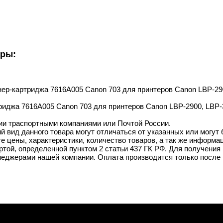
уры:
онер-картриджа 7616A005 Canon 703 для принтеров Canon LBP-290
риджа 7616A005 Canon 703 для принтеров Canon LBP-2900, LBP-3
ии траспортными компаниями или Почтой России.
й вид данного товара могут отличаться от указанных или могут
 цены, характеристики, количество товаров, а так же информац
той, определенной пунктом 2 статьи 437 ГК РФ. Для получения 
неджерами нашей компании. Оплата производится только после 