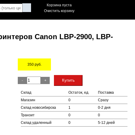
Корзина пуста
Очистить корзину
ринтеров Canon LBP-2900, LBP-
350
руб.
Остаток
Купить
-
+
Склад
Остаток, ед.
Поставка
Магазин
0
Сразу
Склад новосибирска
1
0-2 дня
Транзит
0
0
Склад удаленный
0
5-12 дней