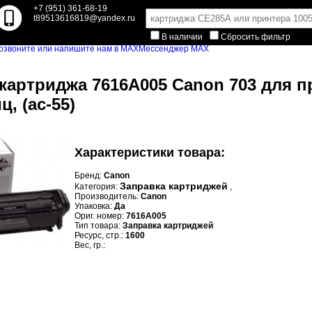
+7 (951) 361-68-19
t89513616819@yandex.ru
В наличии
Сбросить фильтр
Мессенджер MAX
картриджа 7616A005 Canon 703 для п
ц, (ac-55)
Характеристики товара:
Бренд:
Canon
Заправка картриджей
Категория:
,
Производитель:
Canon
Упаковка:
Да
Ориг. номер:
7616A005
Тип товара:
Заправка картриджей
Ресурс, стр.:
1600
Вес, гр.: