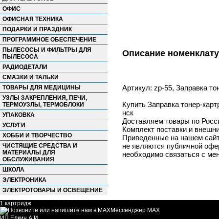
ОФИС
ОФИСНАЯ ТЕХНИКА
ПОДАРКИ И ПРАЗДНИК
ПРОГРАММНОЕ ОБЕСПЕЧЕНИЕ
ПЫЛЕСОСЫ И ФИЛЬТРЫ ДЛЯ
Описание номенклат
ПЫЛЕСОСА
РАДИОДЕТАЛИ
СМАЗКИ И ТАЛЬКИ
Артикул: zp-55, Заправка т
ТОВАРЫ ДЛЯ МЕДИЦИНЫ
УЗЛЫ ЗАКРЕПЛЕНИЯ, ПЕЧИ,
Купить Заправка тонер-карт
ТЕРМОУЗЛЫ, ТЕРМОБЛОКИ
нск
УПАКОВКА
Доставляем товары по Росс
УСЛУГИ
Комплект поставки и внешни
ХОББИ И ТВОРЧЕСТВО
Приведенные на нашем сайте
не являются публичной офер
ЧИСТЯЩИЕ СРЕДСТВА И
МАТЕРИАЛЫ ДЛЯ
необходимо связаться с ме
ОБСЛУЖИВАНИЯ
ШКОЛА
ЭЛЕКТРОНИКА
ЭЛЕКТРОТОВАРЫ И ОСВЕЩЕНИЕ
1 картридж
Мессенджер MAX
ИП Елкин А.И.