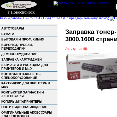
г Новосибирск
Режим работы: Пн-Сб: 11-17 Обед с 13-14 (По предварительному звонку)
АВТОТОВАРЫ
Заправка тонер-
БУМАГА
3000,1600 страни
БЫТОВАЯ И ПРОФ. ХИМИЯ
ВОРОНКИ, ПРОБКИ,
ПЕРЕХОДНИКИ
Артикул: zp-55
ДЕМООБОРУДОВАНИЕ
ЗАПРАВКА КАРТРИДЖЕЙ
ЗАПЧАСТИ И РАСХОДКА ДЛЯ
ПРИНТЕРОВ И МФУ
ИНСТРУМЕНТЫ/ПАКЕТЫ/
СПЕЦОБОРУДОВАНИЕ
КАРТРИДЖИ ДЛЯ ПРИНТЕРА И
МФУ
КОМПЬЮТЕР. ЗАПЧАСТИ И
АКСЕССУАРЫ
КОПИРЫ/МФУ/ПРИНТЕРЫ
ОПС И ВИДЕОНАБЛЮДЕНИЕ
ОРИГИНАЛЬНЫЕ АКСЕССУАРЫ
ДЛЯ ТЕЛЕФОНОВ