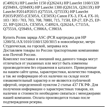
(C4092A) HP LaserJet 1150 (Q2624A) HP LaserJet 1160/1320
(Q5949A, Q5949X) HP LaserJet 1300 (Q2613A, Q2613X) HP
LaserJet P2014/P2015 (Q7553A, Q7553X) HP LaserJet
P2035/P2055 (CE505A, CE505X) Canon FX-3, FX-4, FX-10,
103 / 303 / 703, 703, 708, 708H, 715, 715H, EP-27, EP-25, EP-
22, HP Q2612A, CE505A, C4092A, Q2624A, C7115A,
Q7553A, Q5949A, C3906A, C3903A
Купить Ролик заряда ASC (PCR картриджа для HP
1200/5L/AX/1010/1160/1320/3015 в новосибирске, метро
Студенческая, на горской, заправка нск
Доставляем товары по России траспортными компаниями
или Почтой России.
Комплект поставки и внешний вид данного товара могут
отличаться от указанных или могут быть изменены
производителем без отражения в каталоге. Приведенные
на нашем сайте цены, характеристики, количество товаров,
а так же информация об их наличии на складе носят
ознакомительный характер и не являются публичной
офертой, определенной пунктом 2 статьи 437 ГК РФ. Для
получения информации о характеристиках товаров, их
наличии и стоимости необходимо связаться с менеджерами
нашей компании. Оплата производится только после
подтверждения резерва.