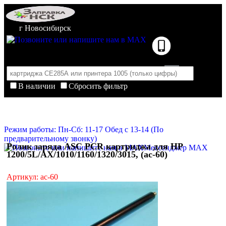
г Новосибирск
В наличии
Сбросить фильтр
Корзина пуста
Очистить корзину
Режим работы: Пн-Сб: 11-17 Обед с 13-14 (По
предварительному звонку)
Ролик заряда ASC PCR картриджа для HP
Мессенджер MAX
1200/5L/AX/1010/1160/1320/3015, (ac-60)
Артикул: ac-60