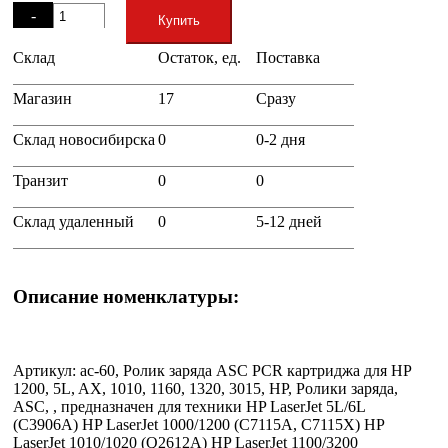
-
Купить
Склад
Остаток, ед.
Поставка
+
Магазин
17
Сразу
Склад новосибирска
0
0-2 дня
Транзит
0
0
Склад удаленный
0
5-12 дней
Описание номенклатуры:
Артикул: ac-60, Ролик заряда ASC PCR картриджа для HP
1200, 5L, AX, 1010, 1160, 1320, 3015, HP, Ролики заряда,
ASC, , предназначен для техники HP LaserJet 5L/6L
(C3906A) HP LaserJet 1000/1200 (C7115A, C7115X) HP
LaserJet 1010/1020 (Q2612A) HP LaserJet 1100/3200