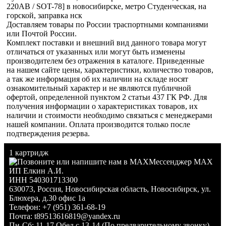
220AB / SOT-78] в новосибирске, метро Студенческая, на
горской, заправка нск
Доставляем товары по России траспортными компаниями
или Почтой России.
Комплект поставки и внешний вид данного товара могут
отличаться от указанных или могут быть изменены
производителем без отражения в каталоге. Приведенные
на нашем сайте цены, характеристики, количество товаров,
а так же информация об их наличии на складе носят
ознакомительный характер и не являются публичной
офертой, определенной пунктом 2 статьи 437 ГК РФ. Для
получения информации о характеристиках товаров, их
наличии и стоимости необходимо связаться с менеджерами
нашей компании. Оплата производится только после
подтверждения резерва.
1 картридж
Мессенджер MAX
ИП Елкин А.И.
ИНН 540301713300
630073
,
Россия
,
Новосибирская область
,
Новосибирск
,
ул.
Блюхера, д.30 офис 1а
Телефон:
+7 (951) 361-68-19
Почта:
t89513616819@yandex.ru
Пн-Сб: 11-17 Обед с 13-14 (По предварительному звонку)