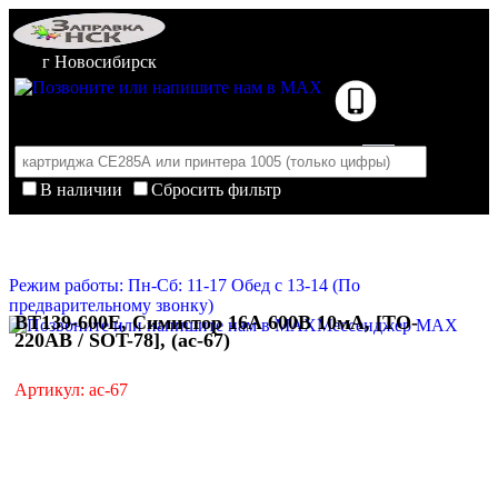
г Новосибирск
В наличии
Сбросить фильтр
Корзина пуста
Очистить корзину
Режим работы: Пн-Сб: 11-17 Обед с 13-14 (По
предварительному звонку)
BT139-600E, Симистор 16А 600В 10мА, [TO-
Мессенджер MAX
220AB / SOT-78], (ac-67)
Артикул: ac-67