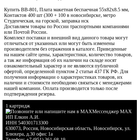
Купить BB-801, Плата макетная беспаечная 55х82х8.5 мм,
Контактов 400 шт (300 + 100 в новосибирске, метро
Студенческая, на горской, заправка нск
Доставляем товары по России траспортными компаниями
или Почтой России.
Комплект поставки и внешний вид данного товара могут
отличаться от указанных или могут быть изменены
производителем без отражения в каталоге. Приведенные
на нашем сайте цены, характеристики, количество товаров,
а так же информация об их наличии на складе носят
ознакомительный характер и не являются публичной
офертой, определенной пунктом 2 статьи 437 ГК РФ. Для
получения информации о характеристиках товаров, их
наличии и стоимости необходимо связаться с менеджерами
нашей компании. Оплата производится только после
подтверждения резерва.
1 картридж
Мессенджер MAX
ИП Елкин А.И.
ИНН 540301713300
630073
,
Россия
,
Новосибирская область
,
Новосибирск
,
ул.
Блюхера, д.30 офис 1а
Телефон:
+7 (951) 361-68-19