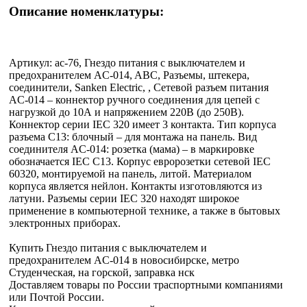
Описание номенклатуры:
Артикул: ac-76, Гнездо питания с выключателем и
предохранителем AC-014, ABC, Разъемы, штекера,
соединители, Sanken Electric, , Сетевой разъем питания
AC-014 – коннектор ручного соединения для цепей с
нагрузкой до 10А и напряжением 220В (до 250В).
Коннектор серии IEC 320 имеет 3 контакта. Тип корпуса
разъема С13: блочный – для монтажа на панель. Вид
соединителя AC-014: розетка (мама) – в маркировке
обозначается IEC C13. Корпус евророзетки сетевой IEC
60320, монтируемой на панель, литой. Материалом
корпуса является нейлон. Контакты изготовляются из
латуни. Разъемы серии IEC 320 находят широкое
применение в компьютерной технике, а также в бытовых
электронных приборах.
Купить Гнездо питания с выключателем и
предохранителем AC-014 в новосибирске, метро
Студенческая, на горской, заправка нск
Доставляем товары по России траспортными компаниями
или Почтой России.