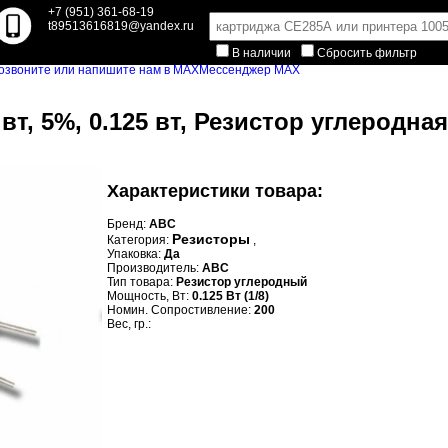
+7 (951) 361-68-19
t89513616819@yandex.ru
В наличии
Сбросить фильтр
Мессенджер MAX
 вт, 5%, 0.125 вт, Резистор углеродная
Характеристики товара:
Бренд:
ABC
Резисторы
Категория:
,
Упаковка:
Да
Производитель:
ABC
Тип товара:
Резистор углеродный
Мощность, Вт:
0.125 Вт (1/8)
Номин. Сопростивление:
200
Вес, гр.: