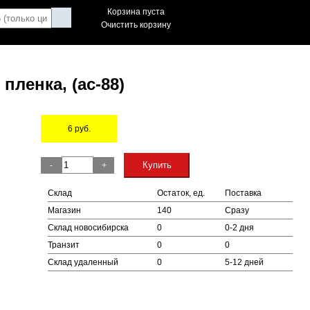
Корзина пуста
Очистить корзину
 пленка, (ac-88)
6
руб.
Остаток
Купить
-
+
Склад
Остаток, ед.
Поставка
Магазин
140
Сразу
Склад новосибирска
0
0-2 дня
Транзит
0
0
Склад удаленный
0
5-12 дней