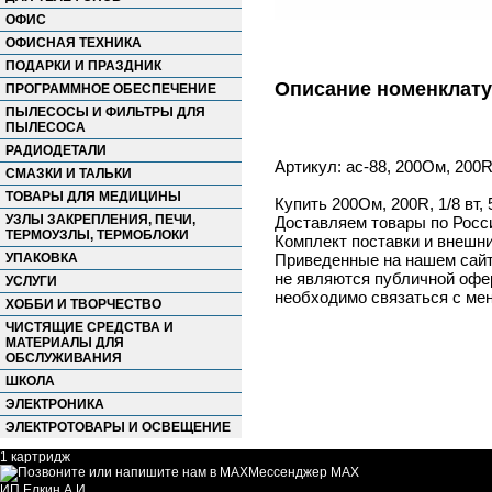
ОФИС
ОФИСНАЯ ТЕХНИКА
ПОДАРКИ И ПРАЗДНИК
Описание номенклат
ПРОГРАММНОЕ ОБЕСПЕЧЕНИЕ
ПЫЛЕСОСЫ И ФИЛЬТРЫ ДЛЯ
ПЫЛЕСОСА
РАДИОДЕТАЛИ
Артикул: ac-88, 200Ом, 200R,
СМАЗКИ И ТАЛЬКИ
ТОВАРЫ ДЛЯ МЕДИЦИНЫ
Купить 200Ом, 200R, 1/8 вт,
УЗЛЫ ЗАКРЕПЛЕНИЯ, ПЕЧИ,
Доставляем товары по Росс
ТЕРМОУЗЛЫ, ТЕРМОБЛОКИ
Комплект поставки и внешни
УПАКОВКА
Приведенные на нашем сайте
не являются публичной офер
УСЛУГИ
необходимо связаться с ме
ХОББИ И ТВОРЧЕСТВО
ЧИСТЯЩИЕ СРЕДСТВА И
МАТЕРИАЛЫ ДЛЯ
ОБСЛУЖИВАНИЯ
ШКОЛА
ЭЛЕКТРОНИКА
ЭЛЕКТРОТОВАРЫ И ОСВЕЩЕНИЕ
1 картридж
Мессенджер MAX
ИП Елкин А.И.