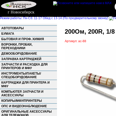
г Новосибирск
Режим работы: Пн-Сб: 11-17 Обед с 13-14 (По предварительному звонку)
АВТОТОВАРЫ
200Ом, 200R, 1/8
БУМАГА
БЫТОВАЯ И ПРОФ. ХИМИЯ
Артикул: ac-88
ВОРОНКИ, ПРОБКИ,
ПЕРЕХОДНИКИ
ДЕМООБОРУДОВАНИЕ
ЗАПРАВКА КАРТРИДЖЕЙ
ЗАПЧАСТИ И РАСХОДКА ДЛЯ
ПРИНТЕРОВ И МФУ
ИНСТРУМЕНТЫ/ПАКЕТЫ/
СПЕЦОБОРУДОВАНИЕ
КАРТРИДЖИ ДЛЯ ПРИНТЕРА И
МФУ
КОМПЬЮТЕР. ЗАПЧАСТИ И
АКСЕССУАРЫ
КОПИРЫ/МФУ/ПРИНТЕРЫ
ОПС И ВИДЕОНАБЛЮДЕНИЕ
ОРИГИНАЛЬНЫЕ АКСЕССУАРЫ
ДЛЯ ТЕЛЕФОНОВ