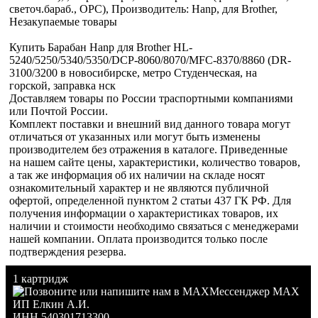
светоч.бараб., OPC), Производитель: Hanp, для Brother,
Незакупаемые товары
Купить Барабан Hanp для Brother HL-
5240/5250/5340/5350/DCP-8060/8070/MFC-8370/8860 (DR-
3100/3200 в новосибирске, метро Студенческая, на
горской, заправка нск
Доставляем товары по России траспортными компаниями
или Почтой России.
Комплект поставки и внешний вид данного товара могут
отличаться от указанных или могут быть изменены
производителем без отражения в каталоге. Приведенные
на нашем сайте цены, характеристики, количество товаров,
а так же информация об их наличии на складе носят
ознакомительный характер и не являются публичной
офертой, определенной пунктом 2 статьи 437 ГК РФ. Для
получения информации о характеристиках товаров, их
наличии и стоимости необходимо связаться с менеджерами
нашей компании. Оплата производится только после
подтверждения резерва.
1 картридж
Мессенджер MAX
ИП Елкин А.И.
ИНН 540301713300