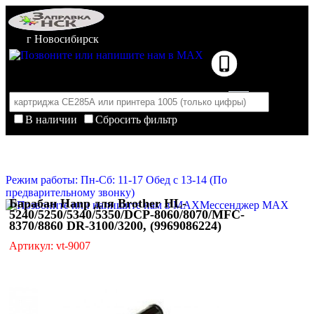
г Новосибирск
В наличии
Сбросить фильтр
Корзина пуста
Очистить корзину
Режим работы: Пн-Сб: 11-17 Обед с 13-14 (По
предварительному звонку)
Барабан Hanp для Brother HL-
Мессенджер MAX
5240/5250/5340/5350/DCP-8060/8070/MFC-
8370/8860 DR-3100/3200, (9969086224)
Артикул: vt-9007