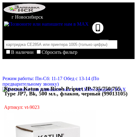
г Новосибирск
В наличии
Сбросить фильтр
Корзина пуста
Очистить корзину
Режим работы: Пн-Сб: 11-17 Обед с 13-14 (По
предварительному звонку)
Краска Katun для Ricoh Priport JP-735/750/755,
Мессенджер MAX
Type JP7, Bk, 500 мл., флакон, черный (99013105)
Артикул: vt-9023