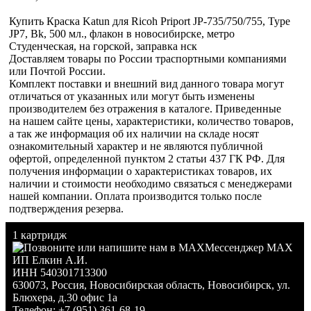
Купить Краска Katun для Ricoh Priport JP-735/750/755, Type
JP7, Bk, 500 мл., флакон в новосибирске, метро
Студенческая, на горской, заправка нск
Доставляем товары по России траспортными компаниями
или Почтой России.
Комплект поставки и внешний вид данного товара могут
отличаться от указанных или могут быть изменены
производителем без отражения в каталоге. Приведенные
на нашем сайте цены, характеристики, количество товаров,
а так же информация об их наличии на складе носят
ознакомительный характер и не являются публичной
офертой, определенной пунктом 2 статьи 437 ГК РФ. Для
получения информации о характеристиках товаров, их
наличии и стоимости необходимо связаться с менеджерами
нашей компании. Оплата производится только после
подтверждения резерва.
1 картридж
Мессенджер MAX
ИП Елкин А.И.
ИНН 540301713300
630073
,
Россия
,
Новосибирская область
,
Новосибирск
,
ул.
Блюхера, д.30 офис 1а
Телефон:
+7 (951) 361-68-19