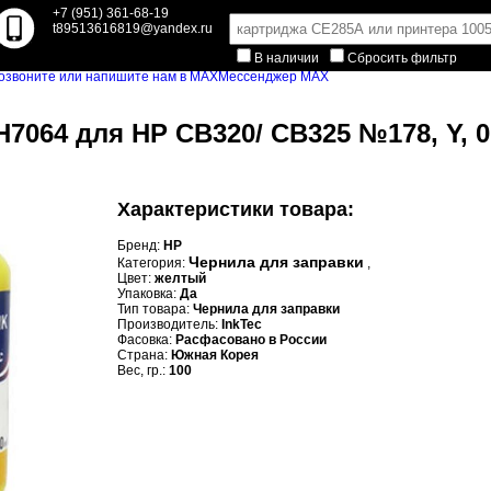
+7 (951) 361-68-19
t89513616819@yandex.ru
В наличии
Сбросить фильтр
Мессенджер MAX
H7064 для HP CB320/ CB325 №178, Y, 0,
Характеристики товара:
Бренд:
HP
Чернила для заправки
Категория:
,
Цвет:
желтый
Упаковка:
Да
Тип товара:
Чернила для заправки
Производитель:
InkTec
Фасовка:
Расфасовано в России
Страна:
Южная Корея
Вес, гр.:
100