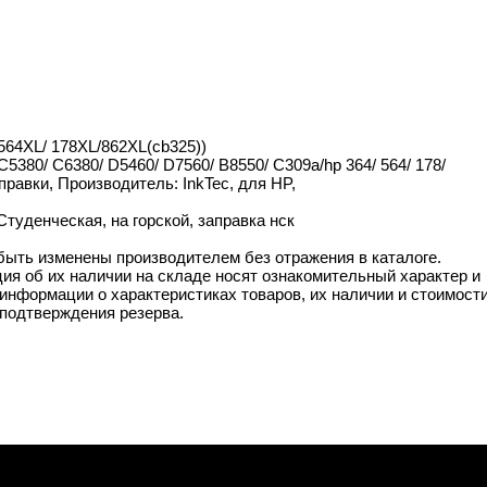
 564XL/ 178XL/862XL(cb325))
C5380/ C6380/ D5460/ D7560/ B8550/ C309a/hp 364/ 564/ 178/
правки, Производитель: InkTec, для HP,
Студенческая, на горской, заправка нск
 быть изменены производителем без отражения в каталоге.
ия об их наличии на складе носят ознакомительный характер и
информации о характеристиках товаров, их наличии и стоимост
подтверждения резерва.