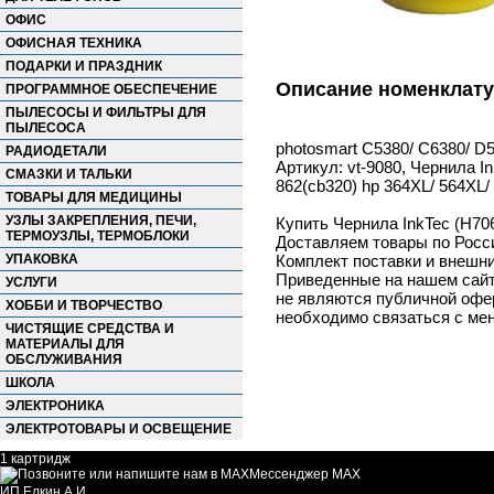
ОФИС
ОФИСНАЯ ТЕХНИКА
ПОДАРКИ И ПРАЗДНИК
Описание номенклат
ПРОГРАММНОЕ ОБЕСПЕЧЕНИЕ
ПЫЛЕСОСЫ И ФИЛЬТРЫ ДЛЯ
ПЫЛЕСОСА
photosmart C5380/ C6380/ D5
РАДИОДЕТАЛИ
Артикул: vt-9080, Чернила I
СМАЗКИ И ТАЛЬКИ
862(cb320) hp 364XL/ 564XL/
ТОВАРЫ ДЛЯ МЕДИЦИНЫ
УЗЛЫ ЗАКРЕПЛЕНИЯ, ПЕЧИ,
Купить Чернила InkTec (H706
ТЕРМОУЗЛЫ, ТЕРМОБЛОКИ
Доставляем товары по Росс
УПАКОВКА
Комплект поставки и внешни
Приведенные на нашем сайте
УСЛУГИ
не являются публичной офер
ХОББИ И ТВОРЧЕСТВО
необходимо связаться с ме
ЧИСТЯЩИЕ СРЕДСТВА И
МАТЕРИАЛЫ ДЛЯ
ОБСЛУЖИВАНИЯ
ШКОЛА
ЭЛЕКТРОНИКА
ЭЛЕКТРОТОВАРЫ И ОСВЕЩЕНИЕ
1 картридж
Мессенджер MAX
ИП Елкин А.И.