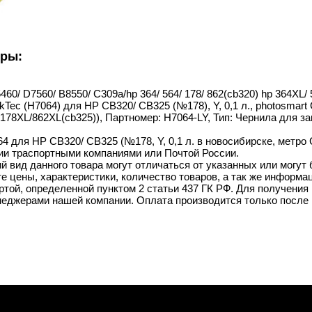
уры:
460/ D7560/ B8550/ C309a/hp 364/ 564/ 178/ 862(cb320) hp 364XL/
nkTec (H7064) для HP CB320/ CB325 (№178), Y, 0,1 л., photosmart 
 178XL/862XL(cb325)), Партномер: H7064-LY, Тип: Чернила для за
4 для HP CB320/ CB325 (№178, Y, 0,1 л. в новосибирске, метро 
ии траспортными компаниями или Почтой России.
й вид данного товара могут отличаться от указанных или могут
 цены, характеристики, количество товаров, а так же информац
той, определенной пунктом 2 статьи 437 ГК РФ. Для получения 
неджерами нашей компании. Оплата производится только после 