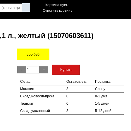
Корзина пуста
Очистить корзину
1 л., желтый (15070603611)
355
руб.
Остаток
Купить
-
+
Склад
Остаток, ед.
Поставка
Магазин
3
Сразу
Склад новосибирска
0
0-2 дня
Транзит
0
1-5 дней
Склад удаленный
3
5-12 дней