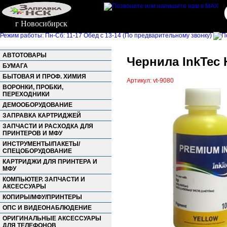
г Новосибирск
Режим работы: Пн-Сб: 11-17 Обед с 13-14 (По предварительному звонку)
АВТОТОВАРЫ
Чернила InkTec 
БУМАГА
БЫТОВАЯ И ПРОФ. ХИМИЯ
Артикул: vt-9080
ВОРОНКИ, ПРОБКИ,
ПЕРЕХОДНИКИ
ДЕМООБОРУДОВАНИЕ
ЗАПРАВКА КАРТРИДЖЕЙ
ЗАПЧАСТИ И РАСХОДКА ДЛЯ
ПРИНТЕРОВ И МФУ
ИНСТРУМЕНТЫ/ПАКЕТЫ/
СПЕЦОБОРУДОВАНИЕ
КАРТРИДЖИ ДЛЯ ПРИНТЕРА И
МФУ
КОМПЬЮТЕР. ЗАПЧАСТИ И
АКСЕССУАРЫ
КОПИРЫ/МФУ/ПРИНТЕРЫ
ОПС И ВИДЕОНАБЛЮДЕНИЕ
ОРИГИНАЛЬНЫЕ АКСЕССУАРЫ
ДЛЯ ТЕЛЕФОНОВ