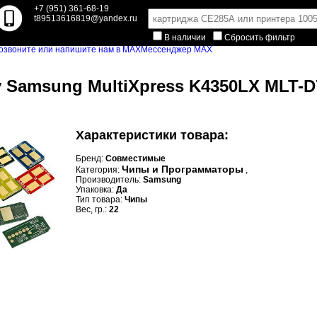
+7 (951) 361-68-19
t89513616819@yandex.ru
В наличии
Сбросить фильтр
Мессенджер MAX
 Samsung MultiXpress K4350LX MLT-D7
Характеристики товара:
Бренд:
Совместимые
Чипы и Программаторы
Категория:
,
Производитель:
Samsung
Упаковка:
Да
Тип товара:
Чипы
Вес, гр.:
22