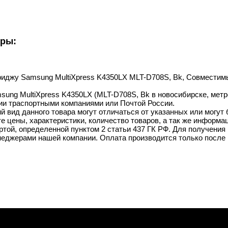
уры:
ртриджу Samsung MultiXpress K4350LX MLT-D708S, Bk, Совместим
sung MultiXpress K4350LX (MLT-D708S, Bk в новосибирске, метро
ии траспортными компаниями или Почтой России.
й вид данного товара могут отличаться от указанных или могут
 цены, характеристики, количество товаров, а так же информац
той, определенной пунктом 2 статьи 437 ГК РФ. Для получения 
неджерами нашей компании. Оплата производится только после 