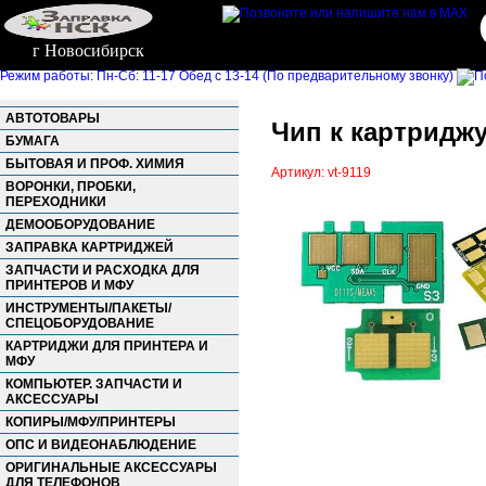
г Новосибирск
Режим работы: Пн-Сб: 11-17 Обед с 13-14 (По предварительному звонку)
АВТОТОВАРЫ
Чип к картриджу
БУМАГА
БЫТОВАЯ И ПРОФ. ХИМИЯ
Артикул: vt-9119
ВОРОНКИ, ПРОБКИ,
ПЕРЕХОДНИКИ
ДЕМООБОРУДОВАНИЕ
ЗАПРАВКА КАРТРИДЖЕЙ
ЗАПЧАСТИ И РАСХОДКА ДЛЯ
ПРИНТЕРОВ И МФУ
ИНСТРУМЕНТЫ/ПАКЕТЫ/
СПЕЦОБОРУДОВАНИЕ
КАРТРИДЖИ ДЛЯ ПРИНТЕРА И
МФУ
КОМПЬЮТЕР. ЗАПЧАСТИ И
АКСЕССУАРЫ
КОПИРЫ/МФУ/ПРИНТЕРЫ
ОПС И ВИДЕОНАБЛЮДЕНИЕ
ОРИГИНАЛЬНЫЕ АКСЕССУАРЫ
ДЛЯ ТЕЛЕФОНОВ