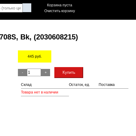
Корзина пуста
Очистить корзину
08S, Bk, (2030608215)
445
руб.
Остаток
Купить
-
+
Склад
Остаток, ед.
Поставка
Товара нет в наличии