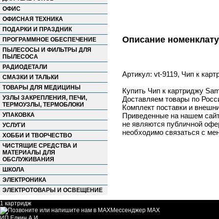
ОФИС
ОФИСНАЯ ТЕХНИКА
ПОДАРКИ И ПРАЗДНИК
Описание номенклат
ПРОГРАММНОЕ ОБЕСПЕЧЕНИЕ
ПЫЛЕСОСЫ И ФИЛЬТРЫ ДЛЯ
ПЫЛЕСОСА
РАДИОДЕТАЛИ
Артикул: vt-9119, Чип к ка
СМАЗКИ И ТАЛЬКИ
ТОВАРЫ ДЛЯ МЕДИЦИНЫ
Купить Чип к картриджу Sam
УЗЛЫ ЗАКРЕПЛЕНИЯ, ПЕЧИ,
Доставляем товары по Росс
ТЕРМОУЗЛЫ, ТЕРМОБЛОКИ
Комплект поставки и внешни
УПАКОВКА
Приведенные на нашем сайте
не являются публичной офер
УСЛУГИ
необходимо связаться с ме
ХОББИ И ТВОРЧЕСТВО
ЧИСТЯЩИЕ СРЕДСТВА И
МАТЕРИАЛЫ ДЛЯ
ОБСЛУЖИВАНИЯ
ШКОЛА
ЭЛЕКТРОНИКА
ЭЛЕКТРОТОВАРЫ И ОСВЕЩЕНИЕ
1 картридж
Мессенджер MAX
ИП Елкин А.И.