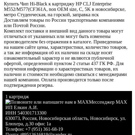
Купить Чип Hi-Black к картриджу HP CLJ Enterprise
M552/M577(CF361A, non OEM size, C, 5K в новосибирске,
метро Студенческая, на горской, заправка нск
Доставляем товары по России траспортными компаниями
или Почтой России.
Комплект поставки и внешний вид данного товара могут
отличаться от указанных или могут быть изменены
производителем без отражения в каталоге. Приведенные
на нашем сайте цены, характеристики, количество товаров,
а так же информация об их наличии на складе носят
ознакомительный характер и не являются публичной
офертой, определенной пунктом 2 статьи 437 ГК РФ. Для
получения информации о характеристиках товаров, их
наличии и стоимости необходимо связаться с менеджерами
нашей компании. Оплата производится только после
подтверждения резерва.
1 картридж
Мессенджер MAX
ИП Елкин А.И.
ИНН 540301713300
630073
,
Россия
,
Новосибирская область
,
Новосибирск
,
ул.
Блюхера, д.30 офис 1а
Телефон:
+7 (951) 361-68-19
Почта:
t89513616819@yandex.ru