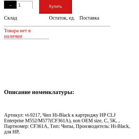
-
Купить
Склад
Остаток, ед.
Поставка
+
Товара нет в
наличии
Описание номенклатуры:
Артикул: vt-9217, Чип Hi-Black к картриджу HP CLJ
Enterprise M552/M577(CF361A), non OEM size, C, 5K, ,
Партномер: CF361A, Тип: Чипы, Производитель: Hi-Black,
для HP,