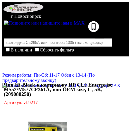
г Новосибирск
В наличии
Сбросить фильтр
Корзина пуста
Очистить корзину
Режим работы: Пн-Сб: 11-17 Обед с 13-14 (По
предварительному звонку)
Чип Hi-Black к картриджу HP CLJ Enterprise
Мессенджер MAX
M552/M577CF361A, non OEM size, C, 5K,
(209088250)
Артикул: vt-9217