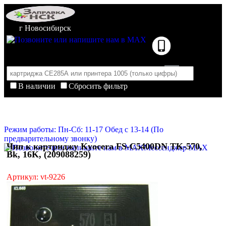
г Новосибирск
В наличии
Сбросить фильтр
Корзина пуста
Очистить корзину
Режим работы: Пн-Сб: 11-17 Обед с 13-14 (По
предварительному звонку)
Чип к картриджу Kyocera FS-C5400DN TK-570,
Мессенджер MAX
Bk, 16K, (209088259)
Артикул: vt-9226