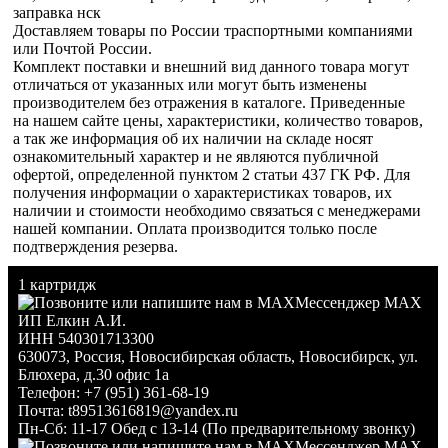
заправка нск
Доставляем товары по России траспортными компаниями
или Почтой России.
Комплект поставки и внешний вид данного товара могут
отличаться от указанных или могут быть изменены
производителем без отражения в каталоге. Приведенные
на нашем сайте цены, характеристики, количество товаров,
а так же информация об их наличии на складе носят
ознакомительный характер и не являются публичной
офертой, определенной пунктом 2 статьи 437 ГК РФ. Для
получения информации о характеристиках товаров, их
наличии и стоимости необходимо связаться с менеджерами
нашей компании. Оплата производится только после
подтверждения резерва.
1 картридж
Мессенджер MAX
ИП Елкин А.И.
ИНН 540301713300
630073
,
Россия
,
Новосибирская область
,
Новосибирск
,
ул.
Блюхера, д.30 офис 1а
Телефон:
+7 (951) 361-68-19
Почта:
t89513616819@yandex.ru
Пн-Сб: 11-17 Обед с 13-14 (По предварительному звонку)
Мессенджер MAX