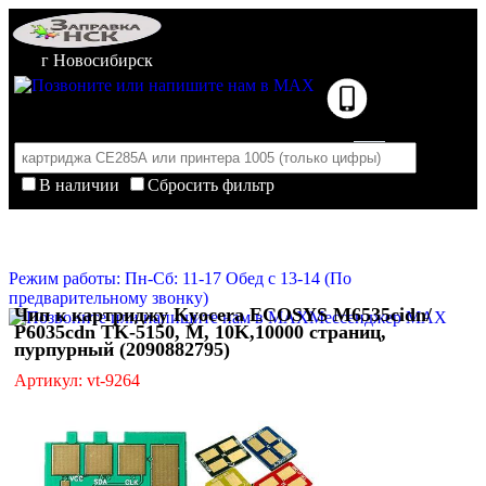
г Новосибирск
В наличии
Сбросить фильтр
Корзина пуста
Очистить корзину
Режим работы: Пн-Сб: 11-17 Обед с 13-14 (По
предварительному звонку)
Чип к картриджу Kyocera ECOSYS M6535cidn/
Мессенджер MAX
P6035cdn TK-5150, M, 10K,10000 страниц,
пурпурный (2090882795)
Артикул: vt-9264