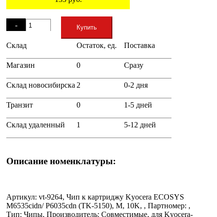
Остаток
-
Купить
Склад
Остаток, ед.
Поставка
+
Магазин
0
Сразу
Склад новосибирска
2
0-2 дня
Транзит
0
1-5 дней
Склад удаленный
1
5-12 дней
Описание номенклатуры:
Артикул: vt-9264, Чип к картриджу Kyocera ECOSYS
M6535cidn/ P6035cdn (TK-5150), M, 10K, , Партномер: ,
Тип: Чипы, Производитель: Совместимые, для Kyocera-